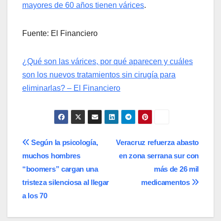
mayores de 60 años tienen várices
.
Fuente: El Financiero
¿Qué son las várices, por qué aparecen y cuáles
son los nuevos tratamientos sin cirugía para
eliminarlas? – El Financiero
Navegación
Según la psicología,
Veracruz refuerza abasto
muchos hombres
en zona serrana sur con
de
“boomers” cargan una
más de 26 mil
entradas
tristeza silenciosa al llegar
medicamentos
a los 70