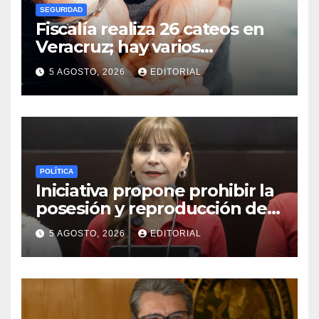
SEGURIDAD
Fiscalía realiza 26 cateos en
Veracruz; hay varios
detenidos
5 AGOSTO, 2026
EDITORIAL
POLÍTICA
Iniciativa propone prohibir la
posesión y reproducción de
fauna silvestre como
5 AGOSTO, 2026
EDITORIAL
mascotas para su
comercialización