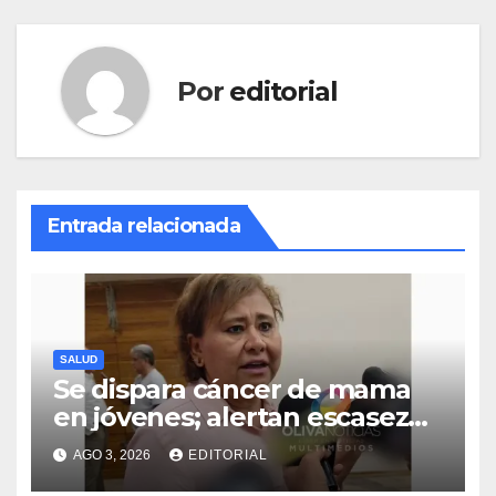
Por
editorial
Entrada relacionada
SALUD
Se dispara cáncer de mama
en jóvenes; alertan escasez
intermitente de fármacos
AGO 3, 2026
EDITORIAL