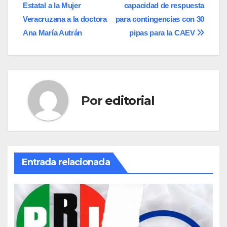
Estatal a la Mujer
capacidad de respuesta
de
Veracruzana a la doctora
para contingencias con 30
entradas
Ana María Autrán
pipas para la CAEV
Por
editorial
Entrada relacionada