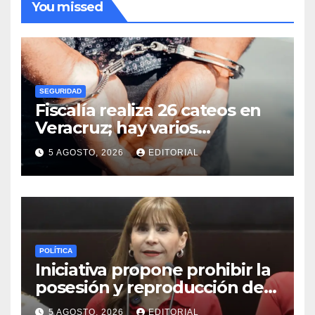
You missed
SEGURIDAD
Fiscalía realiza 26 cateos en
Veracruz; hay varios
detenidos
5 AGOSTO, 2026
EDITORIAL
POLÍTICA
Iniciativa propone prohibir la
posesión y reproducción de
fauna silvestre como
5 AGOSTO, 2026
EDITORIAL