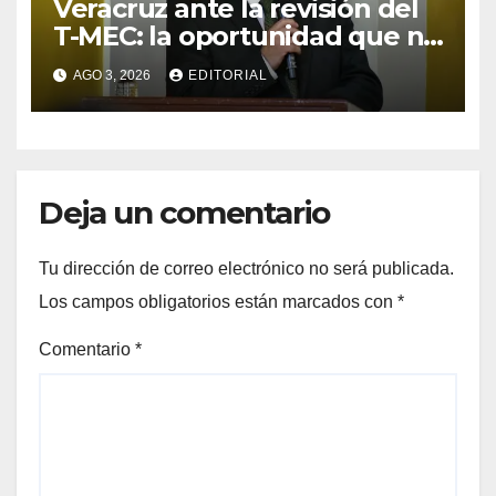
Veracruz ante la revisión del
T-MEC: la oportunidad que no
estamos viendo
AGO 3, 2026
EDITORIAL
Deja un comentario
Tu dirección de correo electrónico no será publicada.
Los campos obligatorios están marcados con
*
Comentario
*