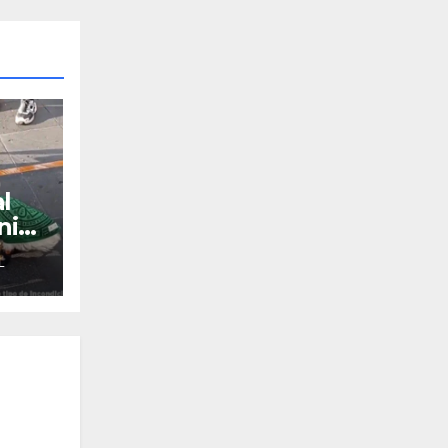
l
nir
L