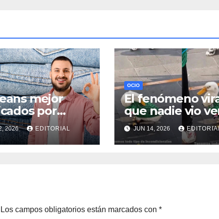
OCIO
jeans mejor
El fenómeno vira
ficados por
que nadie vio ve
eco porque no
en el Mundial
2, 2026
EDITORIAL
JUN 14, 2026
EDITORIA
ecoloran y
antan muchas
das
Los campos obligatorios están marcados con
*