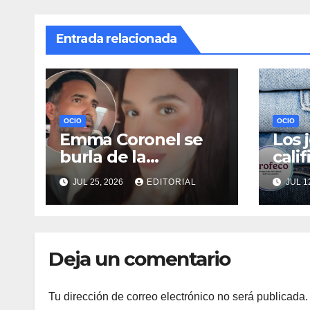
Entrada relacionada
OCIO
OCIO
Emma Coronel se
Los 
burla de la
cali
tendencia
Prof
JUL 25, 2026
EDITORIAL
JUL 1
“hamburguesa
se d
triple”; esto dijo la
agu
esposa de “El
lava
Chapo”
Deja un comentario
Tu dirección de correo electrónico no será publicada.