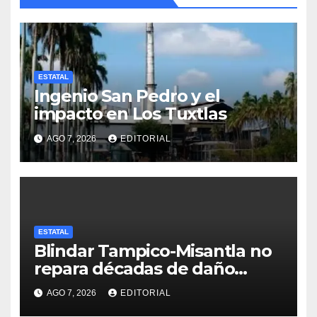
ESTATAL
Ingenio San Pedro y el
impacto en Los Tuxtlas
AGO 7, 2026
EDITORIAL
ESTATAL
Blindar Tampico-Misantla no
repara décadas de daño
petrolero en Veracruz:
AGO 7, 2026
EDITORIAL
comunidades