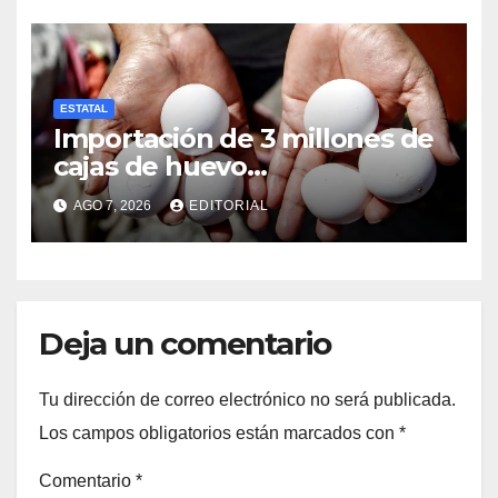
ESTATAL
Importación de 3 millones de
cajas de huevo
estadounidense provoca
AGO 7, 2026
EDITORIAL
desplome de precios en
Veracruz; llaman a consumir
local
Deja un comentario
Tu dirección de correo electrónico no será publicada.
Los campos obligatorios están marcados con
*
Comentario
*