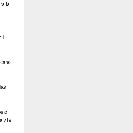
ra la
il
icano
las
esto
a y la