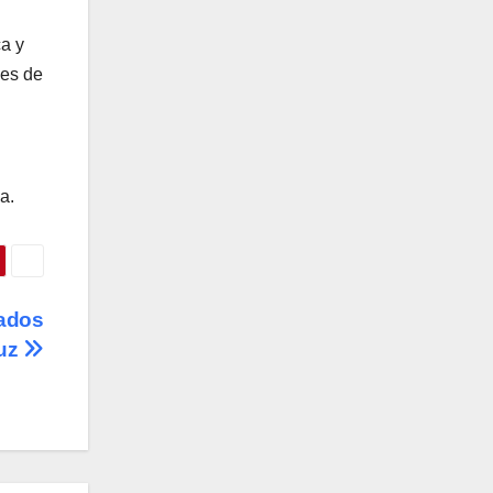
ca y
nes de
a.
tados
ruz