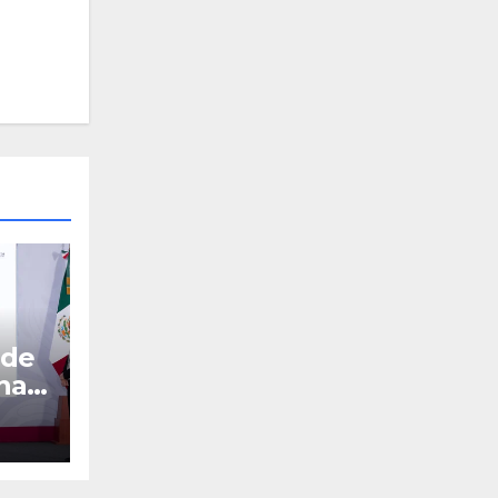
 de
ina