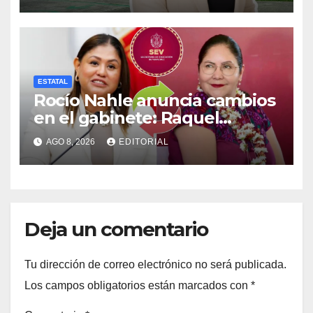
legislativa y respaldo político
ESTATAL
Rocío Nahle anuncia cambios
en el gabinete: Raquel
Bonilla, nueva secretaria de
AGO 8, 2026
EDITORIAL
Educación
Deja un comentario
Tu dirección de correo electrónico no será publicada.
Los campos obligatorios están marcados con
*