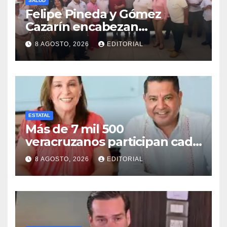
SALUD
Felipe Pineda y Gómez
Cazarín encabezan
conformación del Comité de
8 AGOSTO, 2026
EDITORIAL
Salud en Cosamaloapan
ESTATAL
Más de 7 mil 500
veracruzanos participan cada
año en programas de
8 AGOSTO, 2026
EDITORIAL
movilidad laboral: STPSP