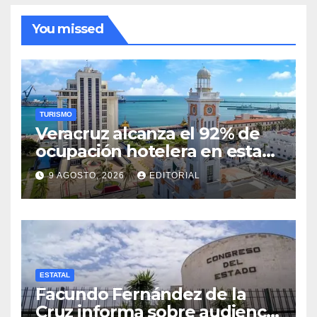
You missed
TURISMO
Veracruz alcanza el 92% de
ocupación hotelera en esta
temporada.
9 AGOSTO, 2026
EDITORIAL
ESTATAL
Facundo Fernández de la
Cruz informa sobre audiencia