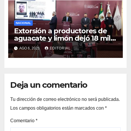
NACIONAL
Extorsión a productores de
aguacate y limón dejó 18 mil
mdp a red del caso Carlos
AGO 6, 2026
EDITORIAL
Manzo
Deja un comentario
Tu dirección de correo electrónico no será publicada.
Los campos obligatorios están marcados con
*
Comentario
*