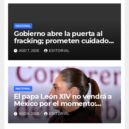
NACIONAL
Gobierno abre la puerta al
fracking; prometen cuidado
del agua y consultas
AGO 7, 2026
EDITORIAL
ciudadanas
NACIONAL
El papa León XIV no vendrá a
México por el momento:
Sheinbaum
AGO 6, 2026
EDITORIAL