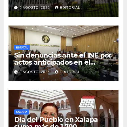
legislativa tras denuncia de la
9 AGOSTO, 2026
EDITORIAL
Fiscalía.
ESTATAL
Sin denuncias ante el INE por
actos anticipados en el
estado de Veracruz.
9 AGOSTO, 2026
EDITORIAL
XALAPA
Día del Pueblo en Xalapa
suma más de 1,700