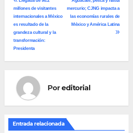
Navegación
Llegada de 98.2
Aguacate, pesca y hasta
millones de visitantes
mercurio; CJNG impacta a
de
internacionales a México
las economías rurales de
entradas
es resultado de la
México y América Latina
grandeza cultural y la
transformación:
Presidenta
Por
editorial
Entrada relacionada