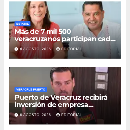
ESTATAL
Más de 7 mil 500
veracruzanos participan cada
año en programas de
8 AGOSTO, 2026
EDITORIAL
movilidad laboral: STPSP
VERACRUZ PUERTO
Puerto de Veracruz recibirá
inversión de empresa
harinera: Eduardo Vega
8 AGOSTO, 2026
EDITORIAL