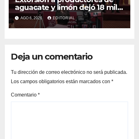
aguacate y limón dejó 18 mil
mdp a red del caso Carlos
AGO 6, 2026
EDITORIAL
Manzo
Deja un comentario
Tu dirección de correo electrónico no será publicada.
Los campos obligatorios están marcados con
*
Comentario
*