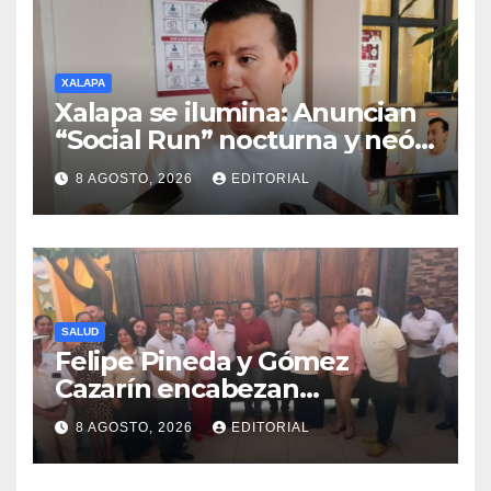
XALAPA
Xalapa se ilumina: Anuncian
“Social Run” nocturna y neón
con DJ’s este 22 de agosto
8 AGOSTO, 2026
EDITORIAL
SALUD
Felipe Pineda y Gómez
Cazarín encabezan
conformación del Comité de
8 AGOSTO, 2026
EDITORIAL
Salud en Cosamaloapan