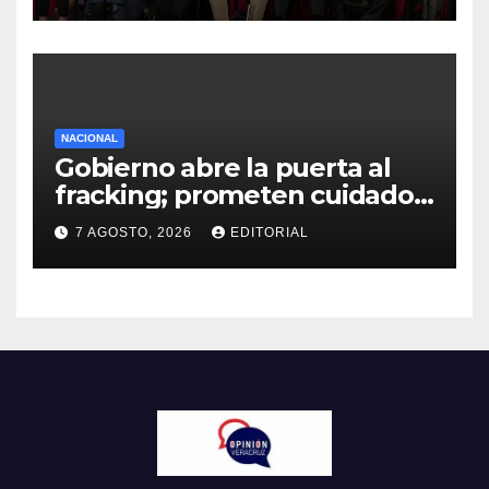
menos culpa”
NACIONAL
Gobierno abre la puerta al
fracking; prometen cuidado
del agua y consultas
7 AGOSTO, 2026
EDITORIAL
ciudadanas