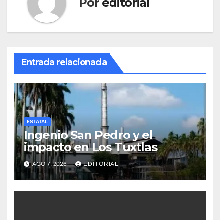
Por
editorial
Entrada relacionada
ESTATAL
Ingenio San Pedro y el
impacto en Los Tuxtlas
AGO 7, 2026
EDITORIAL