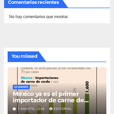
Comentarios recientes
No hay comentarios que mostrar.
You missed
ECONOMÍA
México ya es el primer
importador de carne de
cerdo en el mundo
7 AGOSTO, 2026
EDITORIAL