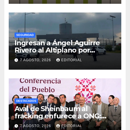
SEGURIDAD
Ingresan a Ángel Aguirre
Rivero al Altiplano por
presunta destrucción de
7 AGOSTO, 2026
EDITORIAL
evidencias de caso
Ayotzinapa
DESTACADOS
Aval de Sheinbaum al
fracking enfurece a ONG:
“Buscaban cómo usarlo con
7 AGOSTO, 2026
EDITORIAL