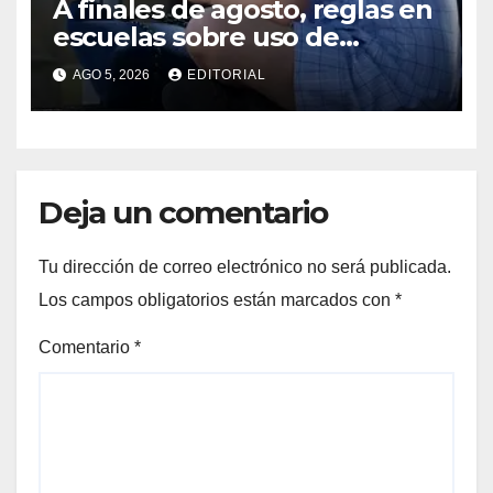
A finales de agosto, reglas en
escuelas sobre uso de
celulares y redes sociales:
AGO 5, 2026
EDITORIAL
Sheinbaum
Deja un comentario
Tu dirección de correo electrónico no será publicada.
Los campos obligatorios están marcados con
*
Comentario
*