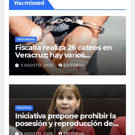
You missed
SEGURIDAD
Fiscalía realiza 26 cateos en
Veracruz; hay varios
detenidos
5 AGOSTO, 2026
EDITORIAL
POLÍTICA
Iniciativa propone prohibir la
posesión y reproducción de
fauna silvestre como
5 AGOSTO, 2026
EDITORIAL