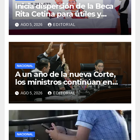
Inicia dispersión de la Beca
Rita Cetina para útiles y
uniformes escolares en
AGO 5, 2026
EDITORIAL
primaria: presidenta Claudia
Sheinbaum
NACIONAL
A un año de la nueva Corte,
los ministros continúan en
modo de prueba
AGO 5, 2026
EDITORIAL
NACIONAL