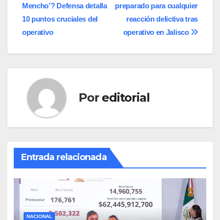
Mencho’? Defensa detalla
preparado para cualquier
de
10 puntos cruciales del
reacción delictiva tras
entradas
operativo
operativo en Jalisco
Por
editorial
Entrada relacionada
NACIONAL