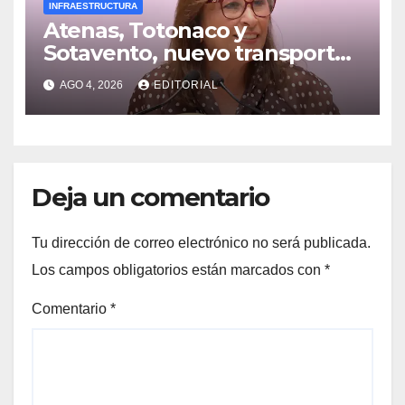
INFRAESTRUCTURA
Atenas, Totonaco y
Sotavento, nuevo transporte
para Xalapa, Poza Rica y la
AGO 4, 2026
EDITORIAL
Cuenca: Gobernadora
Deja un comentario
Tu dirección de correo electrónico no será publicada.
Los campos obligatorios están marcados con
*
Comentario
*