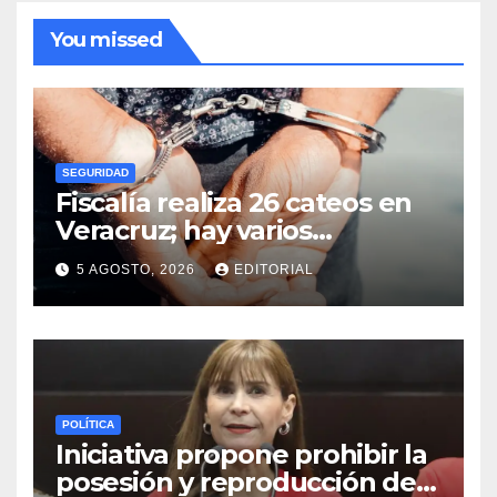
You missed
SEGURIDAD
Fiscalía realiza 26 cateos en
Veracruz; hay varios
detenidos
5 AGOSTO, 2026
EDITORIAL
POLÍTICA
Iniciativa propone prohibir la
posesión y reproducción de