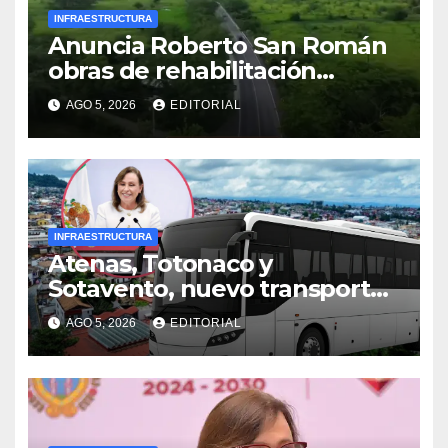
INFRAESTRUCTURA
Anuncia Roberto San Román
obras de rehabilitación
carretera en Tantoyuca
AGO 5, 2026
EDITORIAL
INFRAESTRUCTURA
Atenas, Totonaco y
Sotavento, nuevo transporte
para Xalapa, Poza Rica y la
AGO 5, 2026
EDITORIAL
Cuenca: Gobernadora