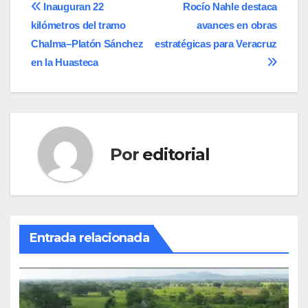
Navegación
Inauguran 22
Rocío Nahle destaca
kilómetros del tramo
avances en obras
de
Chalma–Platón Sánchez
estratégicas para Veracruz
entradas
en la Huasteca
Por
editorial
Entrada relacionada