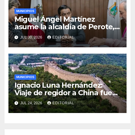
MUNICIPIOS
Miguel Ángel Martínez
asume la alcaldía de Perote,
Veracruz
JUL 30, 2026
EDITORIAL
MUNICIPIOS
Ignacio Luna Hernández:
Viaje de regidor a China fue
por invitación y sin costo
JUL 24, 2026
EDITORIAL
municipal.