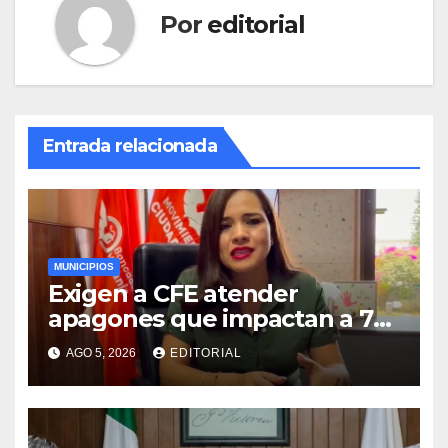
Por
editorial
Entrada relacionada
MUNICIPIOS
Exigen a CFE atender
apagones que impactan a 72
municipios veracruzanos
AGO 5, 2026
EDITORIAL