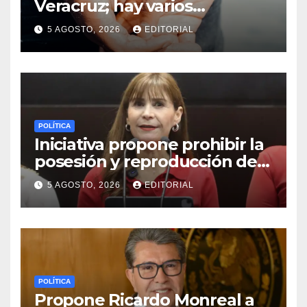
Veracruz; hay varios
detenidos
5 AGOSTO, 2026
EDITORIAL
POLÍTICA
Iniciativa propone prohibir la
posesión y reproducción de
fauna silvestre como
5 AGOSTO, 2026
EDITORIAL
mascotas para su
comercialización
POLÍTICA
Propone Ricardo Monreal a