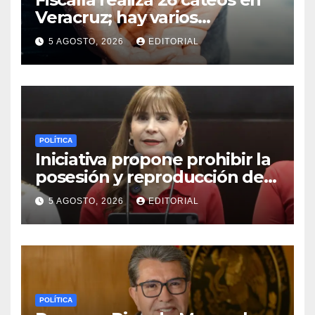
Veracruz; hay varios
detenidos
5 AGOSTO, 2026
EDITORIAL
POLÍTICA
Iniciativa propone prohibir la
posesión y reproducción de
fauna silvestre como
5 AGOSTO, 2026
EDITORIAL
mascotas para su
comercialización
POLÍTICA