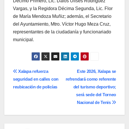
Décimo Primero, Lic. Dalos Ulises Rodríguez
Vargas, y la Regidora Décima Segunda, Lic. Flor
de María Mendoza Muñiz; además, el Secretario
del Ayuntamiento, Mtro. Víctor Hugo Meza Cruz,
representantes de la ciudadanía y funcionariado
municipal.
Navegación
Xalapa refuerza
Este 2026, Xalapa se
seguridad en calles con
refrendará como referente
de
reubicación de policías
del turismo deportivo;
entradas
será sede del Torneo
Nacional de Tenis