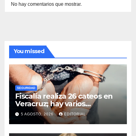
No hay comentarios que mostrar.
You missed
SEGURIDAD
Fiscalía realiza 26 cateos en
Veracruz; hay varios
detenidos
5 AGOSTO, 2026
EDITORIAL