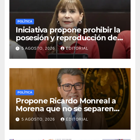
POLÍTICA
Iniciativa propone prohibir la
posesión y reproducción de
fauna silvestre como
5 AGOSTO, 2026
EDITORIAL
mascotas para su
comercialización
POLÍTICA
Propone Ricardo Monreal a
Morena que no se separen
del cargo las y los
5 AGOSTO, 2026
EDITORIAL
legisladores que quieren
reelegirse