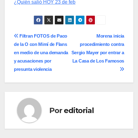
¿Quién salió HOY 23 de feb
Navegación
Filtran FOTOS de Paco
Morena inicia
de la O con Mimí de Flans
procedimiento contra
de
en medio de una demanda
Sergio Mayer por entrar a
entradas
y acusaciones por
La Casa de Los Famosos
presunta violencia
Por
editorial