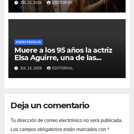
JUL 21, 2026
EDITORIAL
polémica con Nodal y Ángela
Aguilar
ESPECTÁCULOS
Muere a los 95 años la actriz
Elsa Aguirre, una de las
últimas figuras del Cine de
JUL 15, 2026
EDITORIAL
Oro mexicano
Deja un comentario
Tu dirección de correo electrónico no será publicada.
Los campos obligatorios están marcados con
*