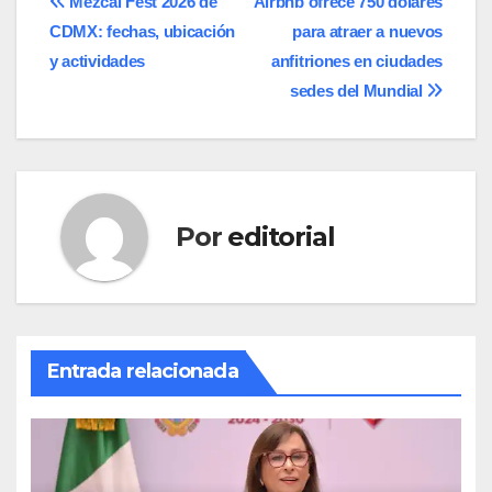
Navegación
Mezcal Fest 2026 de
Airbnb ofrece 750 dólares
CDMX: fechas, ubicación
para atraer a nuevos
de
y actividades
anfitriones en ciudades
entradas
sedes del Mundial
Por
editorial
Entrada relacionada