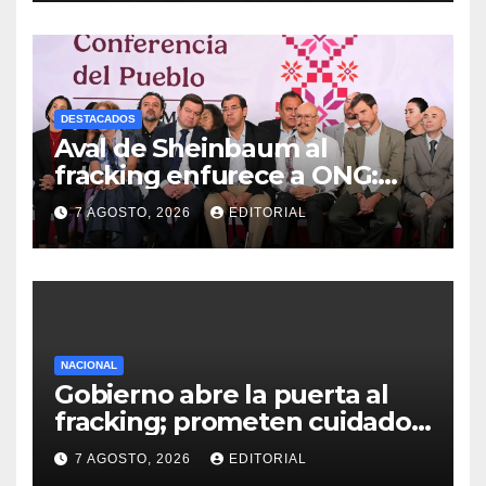
Ayotzinapa
DESTACADOS
Aval de Sheinbaum al
fracking enfurece a ONG:
“Buscaban cómo usarlo con
7 AGOSTO, 2026
EDITORIAL
menos culpa”
NACIONAL
Gobierno abre la puerta al
fracking; prometen cuidado
del agua y consultas
7 AGOSTO, 2026
EDITORIAL
ciudadanas