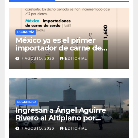
ECONOMÍA
México ya es el primer
importador de carne de
cerdo en el mundo
7 AGOSTO, 2026
EDITORIAL
SEGURIDAD
Ingresan a Ángel Aguirre
Rivero al Altiplano por
presunta destrucción de
7 AGOSTO, 2026
EDITORIAL
evidencias de caso