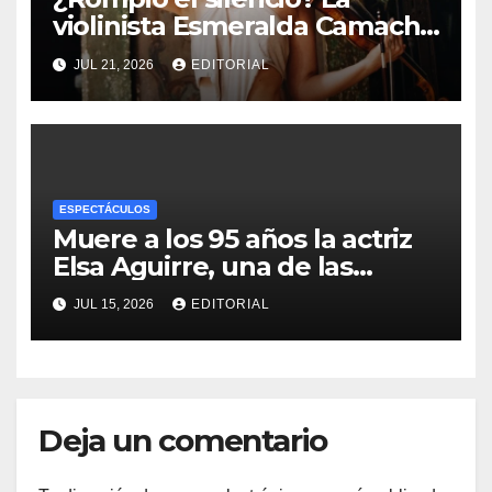
violinista Esmeralda Camacho
habla de su carrera tras la
JUL 21, 2026
EDITORIAL
polémica con Nodal y Ángela
Aguilar
ESPECTÁCULOS
Muere a los 95 años la actriz
Elsa Aguirre, una de las
últimas figuras del Cine de
JUL 15, 2026
EDITORIAL
Oro mexicano
Deja un comentario