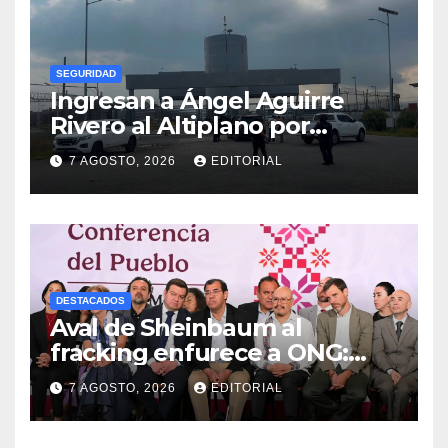
SEGURIDAD
Ingresan a Ángel Aguirre
Rivero al Altiplano por
presunta destrucción de
7 AGOSTO, 2026
EDITORIAL
evidencias de caso
Ayotzinapa
DESTACADOS
Aval de Sheinbaum al
fracking enfurece a ONG:
“Buscaban cómo usarlo con
7 AGOSTO, 2026
EDITORIAL
menos culpa”