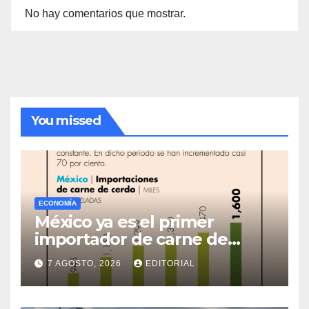
No hay comentarios que mostrar.
You missed
ECONOMÍA
México ya es el primer
importador de carne de
cerdo en el mundo
7 AGOSTO, 2026
EDITORIAL