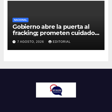
NACIONAL
Gobierno abre la puerta al
fracking; prometen cuidado
del agua y consultas
7 AGOSTO, 2026
EDITORIAL
ciudadanas