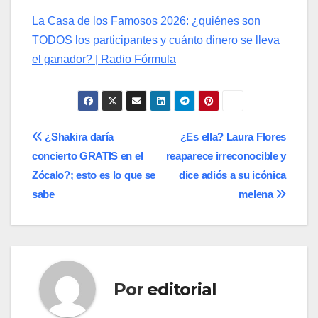
La Casa de los Famosos 2026: ¿quiénes son
TODOS los participantes y cuánto dinero se lleva
el ganador? | Radio Fórmula
Navegación
¿Shakira daría
¿Es ella? Laura Flores
concierto GRATIS en el
reaparece irreconocible y
de
Zócalo?; esto es lo que se
dice adiós a su icónica
entradas
sabe
melena
Por
editorial