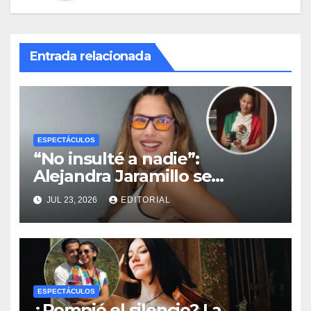
Entrada relacionada
ESPECTÁCULOS
“No insulté a nadie”:
Alejandra Jaramillo se
defiende tras quedar fuera
JUL 23, 2026
EDITORIAL
de la TV por burlas a la
Selección Mexicana
ESPECTÁCULOS
¿Rompió el silencio? La