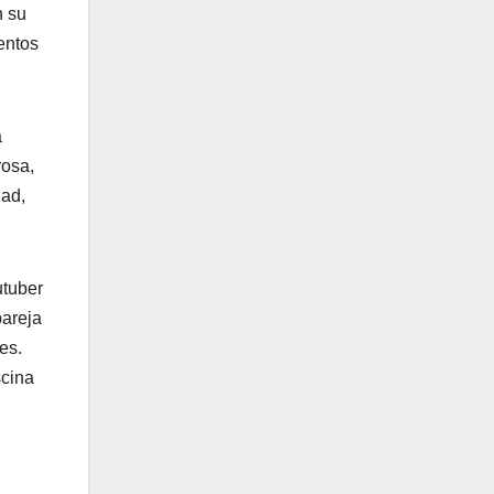
n su
entos
a
rosa,
dad,
utuber
pareja
es.
scina