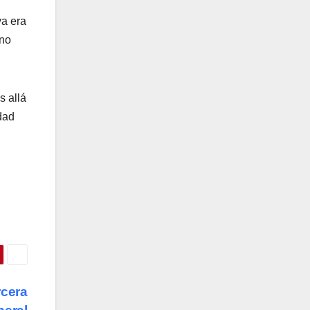
va era
eno
s allá
dad
rcera