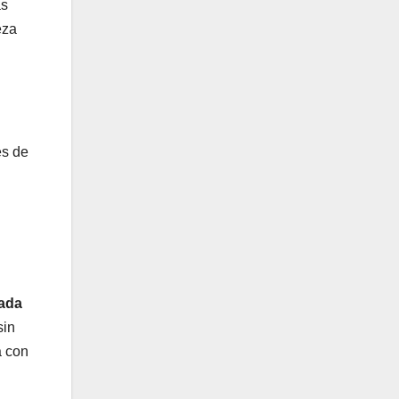
ás
eza
es de
ada
sin
a con