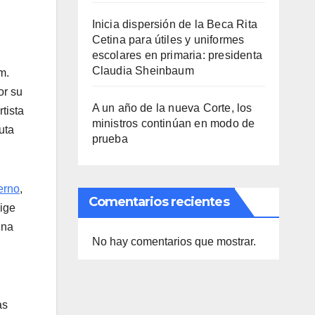
Inicia dispersión de la Beca Rita
Cetina para útiles y uniformes
escolares en primaria: presidenta
Claudia Sheinbaum
m.
or su
A un año de la nueva Corte, los
rtista
ministros continúan en modo de
uta
prueba
erno
,
Comentarios recientes
xige
una
No hay comentarios que mostrar.
as