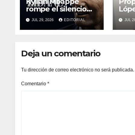
Kylian Mbappé
Prop
rompe el silencio
Lóp
tras la llegada de
reco
JUL 29, 2026
EDITORIAL
JUL 2
Zinedine Zidane a
Con
la selección de
al ci
Francia
Tor
Deja un comentario
Tu dirección de correo electrónico no será publicada.
Comentario
*