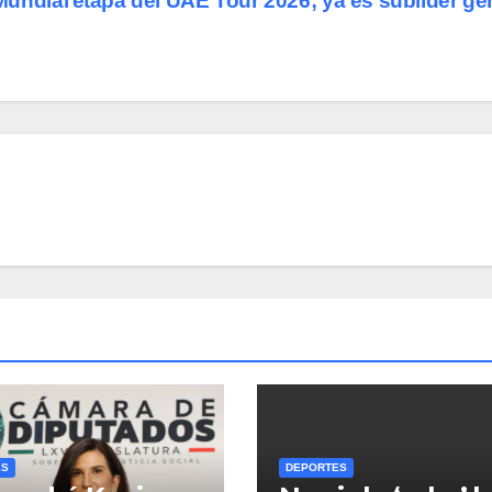
 Mundial
etapa del UAE Tour 2026; ya es sublíder ge
ES
DEPORTES