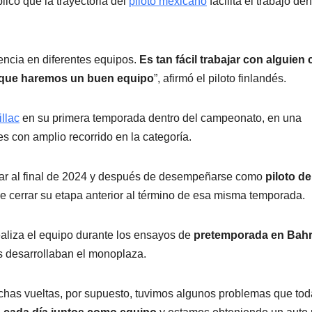
plicó que la trayectoria del
piloto mexicano
facilita el trabajo den
iencia en diferentes equipos.
Es tan fácil trabajar con alguien
o que haremos un buen equipo
”, afirmó el piloto finlandés.
illac
en su primera temporada dentro del campeonato, en una
s con amplio recorrido en la categoría.
itular al final de 2024 y después de desempeñarse como
piloto de
de cerrar su etapa anterior al término de esa misma temporada.
realiza el equipo durante los ensayos de
pretemporada en Bahr
s desarrollaban el monoplaza.
chas vueltas, por supuesto, tuvimos algunos problemas que tod