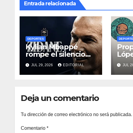
Entrada relacionada
DEPORTES
DEPORT
Kylian Mbappé
Prop
rompe el silencio
Lóp
tras la llegada de
reco
JUL 29, 2026
EDITORIAL
JUL 2
Zinedine Zidane a
Con
la selección de
al ci
Francia
Tor
Deja un comentario
Tu dirección de correo electrónico no será publicada.
Comentario
*