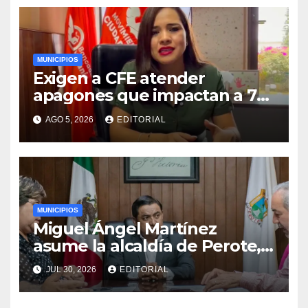
MUNICIPIOS
Exigen a CFE atender
apagones que impactan a 72
municipios veracruzanos
AGO 5, 2026
EDITORIAL
MUNICIPIOS
Miguel Ángel Martínez
asume la alcaldía de Perote,
Veracruz
JUL 30, 2026
EDITORIAL