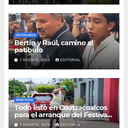
DESTACADOS
Bertín y Raúl, camino al
patíbulo
7 AGOSTO, 2026
EDITORIAL
MUNICIPIOS
Todo listo en Coatzacoalcos
para el arranque del Festival
del Mar 2026
7 AGOSTO, 2026
EDITORIAL