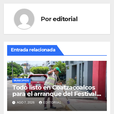
Por
editorial
Entrada relacionada
MUNICIPIOS
Todo listo en Coatzacoalcos
para el arranque del Festival
del Mar 2026
AGO 7, 2026
EDITORIAL