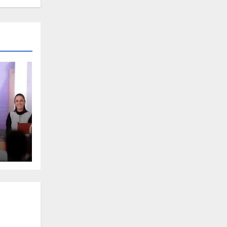
e
enta