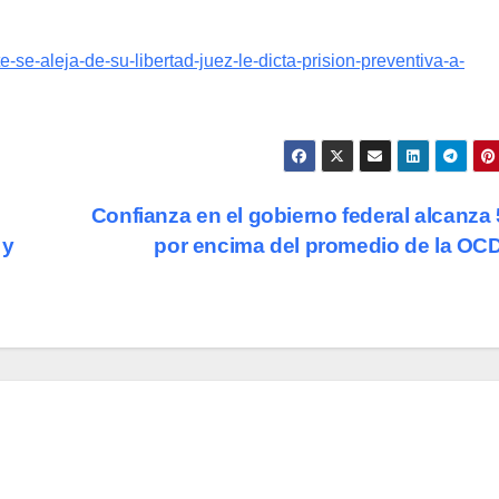
-se-aleja-de-su-libertad-juez-le-dicta-prision-preventiva-a-
Confianza en el gobierno federal alcanza
 y
por encima del promedio de la O