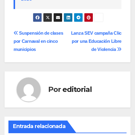
Navegación
Suspensión de clases
Lanza SEV campaña Clic
por Carnaval en cinco
por una Educación Libre
de
municipios
de Violencia
entradas
Por
editorial
Entrada relacionada