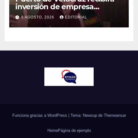
inversión de empresa
harinera: Eduardo Vega
8 AGOSTO, 2026
EDITORIAL
Funciona gracias a WordPress
|
Tema: Newsup de
Themeansar
Home
Página de ejemplo