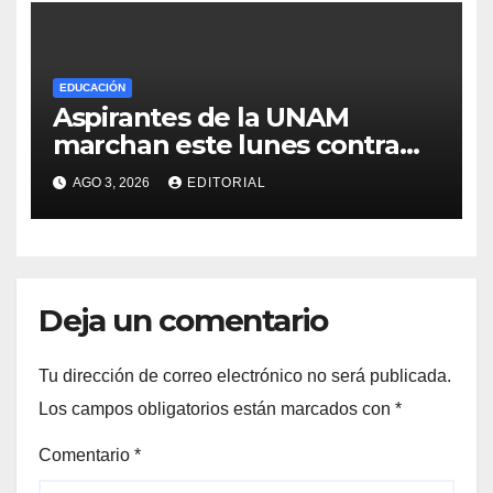
EDUCACIÓN
Aspirantes de la UNAM
marchan este lunes contra
nuevo examen: ¿Dónde y a
AGO 3, 2026
EDITORIAL
qué hora será la
manifestación?
Deja un comentario
Tu dirección de correo electrónico no será publicada.
Los campos obligatorios están marcados con
*
Comentario
*