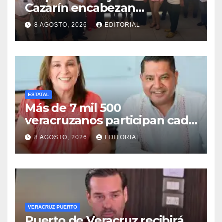
Cazarín encabezan
conformación del Comité de
8 AGOSTO, 2026
EDITORIAL
Salud en Cosamaloapan
ESTATAL
Más de 7 mil 500
veracruzanos participan cada
año en programas de
8 AGOSTO, 2026
EDITORIAL
movilidad laboral: STPSP
VERACRUZ PUERTO
Puerto de Veracruz recibirá