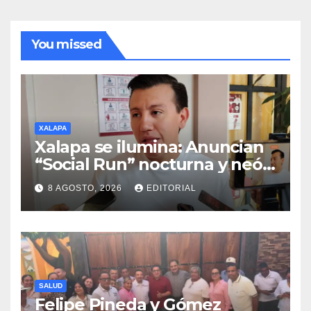
You missed
XALAPA
Xalapa se ilumina: Anuncian
“Social Run” nocturna y neón
con DJ’s este 22 de agosto
8 AGOSTO, 2026
EDITORIAL
SALUD
Felipe Pineda y Gómez