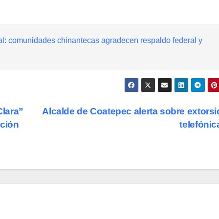
ial: comunidades chinantecas agradecen respaldo federal y
lara”
Alcalde de Coatepec alerta sobre extors
nción
telefóni