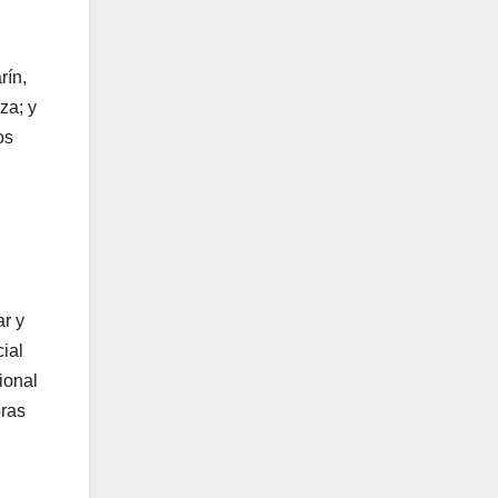
rín,
za; y
os
ar y
cial
ional
bras