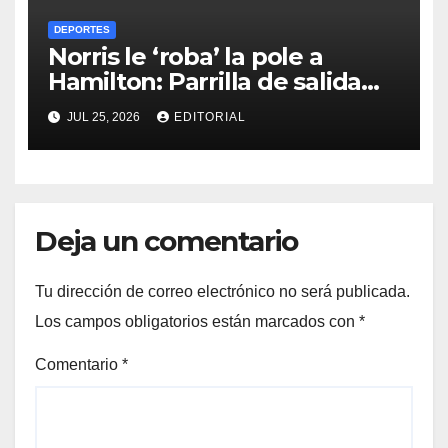
DEPORTES
Norris le ‘roba’ la pole a
Hamilton: Parrilla de salida
del Gran Premio de Hungría
JUL 25, 2026
EDITORIAL
2026
Deja un comentario
Tu dirección de correo electrónico no será publicada.
Los campos obligatorios están marcados con
*
Comentario
*