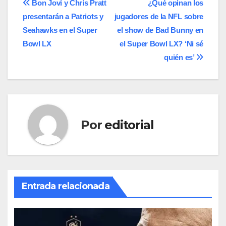
Navegación
Bon Jovi y Chris Pratt
¿Qué opinan los
presentarán a Patriots y
jugadores de la NFL sobre
de
Seahawks en el Super
el show de Bad Bunny en
entradas
Bowl LX
el Super Bowl LX? ‘Ni sé
quién es’
Por
editorial
Entrada relacionada