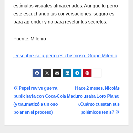
estímulos visuales almacenados. Aunque tu perro
este escuchando tus conversaciones, seguro es
para aprender y no para revelar tus secretos.
Fuente: Milenio
Descubre-si-tu-perro-es-chismoso- Grupo Milenio
Navegación
Pepsi revive guerra
Hace 2 meses, Nicolás
publicitaria con Coca-Cola
Maduro usaba Loro Piana:
de
(y traumatizó a un oso
¿Cuánto cuestan sus
entradas
polar en el proceso)
polémicos tenis?