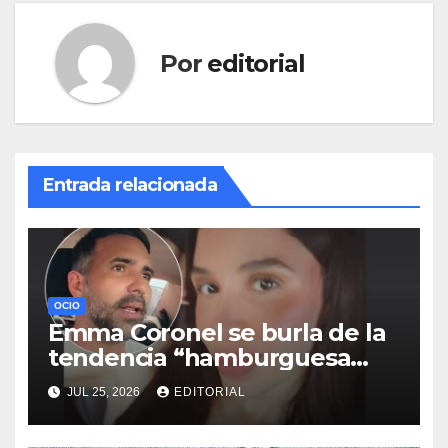
Por
editorial
Entrada relacionada
OCIO
Emma Coronel se burla de la
tendencia “hamburguesa
triple”; esto dijo la esposa de
JUL 25, 2026
EDITORIAL
“El Chapo”