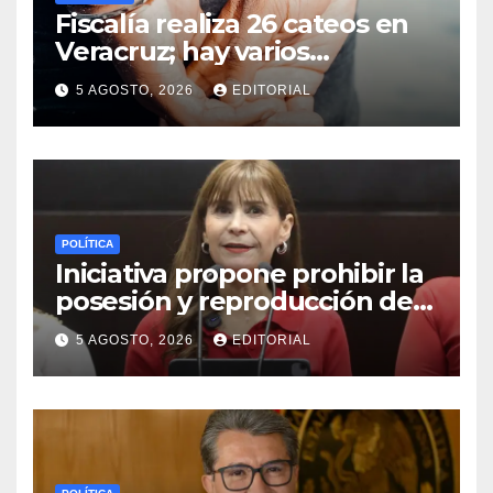
Fiscalía realiza 26 cateos en
Veracruz; hay varios
detenidos
5 AGOSTO, 2026
EDITORIAL
POLÍTICA
Iniciativa propone prohibir la
posesión y reproducción de
fauna silvestre como
5 AGOSTO, 2026
EDITORIAL
mascotas para su
comercialización