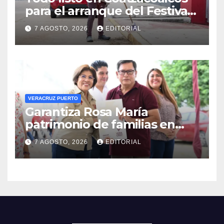
para el arranque del Festival
del Mar 2026
7 AGOSTO, 2026
EDITORIAL
VERACRUZ PUERTO
Garantiza Rosa María
patrimonio de familias en
colonias de Veracruz con
7 AGOSTO, 2026
EDITORIAL
entrega de escrituras