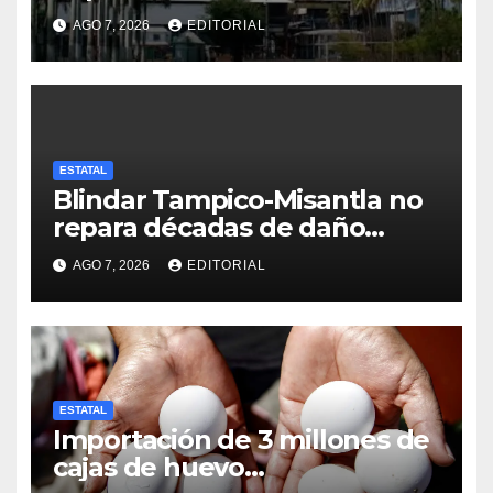
AGO 7, 2026
EDITORIAL
ESTATAL
Blindar Tampico-Misantla no
repara décadas de daño
petrolero en Veracruz:
AGO 7, 2026
EDITORIAL
comunidades
ESTATAL
Importación de 3 millones de
cajas de huevo