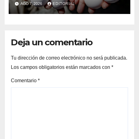
estadounidense provoca
AGO 7, 2026
EDITORIAL
desplome de precios en
Veracruz; llaman a consumir
local
Deja un comentario
Tu dirección de correo electrónico no será publicada.
Los campos obligatorios están marcados con
*
Comentario
*