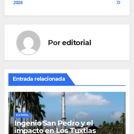
entradas
2026
Por
editorial
Entrada relacionada
ESTATAL
Ingenio San Pedro y el
impacto en Los Tuxtlas