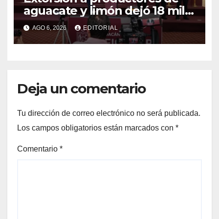
aguacate y limón dejó 18 mil
mdp a red del caso Carlos
AGO 6, 2026
EDITORIAL
Manzo
Deja un comentario
Tu dirección de correo electrónico no será publicada.
Los campos obligatorios están marcados con
*
Comentario
*