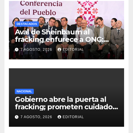
DESTACADOS
Aval de Sheinbaum al
fracking enfurece a ONG:
“Buscaban cómo usarlo con
7 AGOSTO, 2026
EDITORIAL
menos culpa”
NACIONAL
Gobierno abre la puerta al
fracking; prometen cuidado
del agua y consultas
7 AGOSTO, 2026
EDITORIAL
ciudadanas