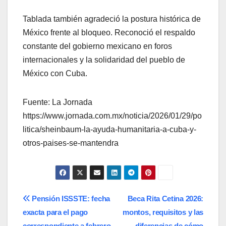
Tablada también agradeció la postura histórica de
México frente al bloqueo. Reconoció el respaldo
constante del gobierno mexicano en foros
internacionales y la solidaridad del pueblo de
México con Cuba.
Fuente: La Jornada
https://www.jornada.com.mx/noticia/2026/01/29/po
litica/sheinbaum-la-ayuda-humanitaria-a-cuba-y-
otros-paises-se-mantendra
Navegación
Pensión ISSSTE: fecha
Beca Rita Cetina 2026:
exacta para el pago
montos, requisitos y las
de
correspondiente a febrero
diferencias de cómo