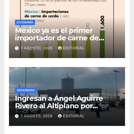
ECONOMÍA
México ya es el primer
importador de carne de
cerdo en el mundo
7 AGOSTO, 2026
EDITORIAL
SEGURIDAD
Ingresan a Ángel Aguirre
Rivero al Altiplano por
presunta destrucción de
7 AGOSTO, 2026
EDITORIAL
evidencias de caso
Ayotzinapa