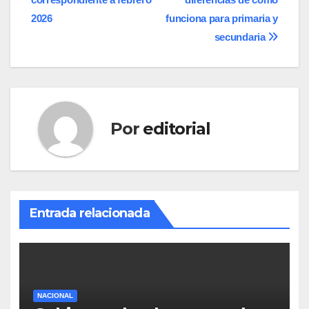
entradas
2026
funciona para primaria y
secundaria
Por
editorial
Entrada relacionada
NACIONAL