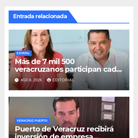
Entrada relacionada
ESTATAL
Más de 7 mil 500
veracruzanos participan cada
año en programas de
AGO 8, 2026
EDITORIAL
movilidad laboral: STPSP
VERACRUZ PUERTO
Puerto de Veracruz recibirá
inversión de empresa