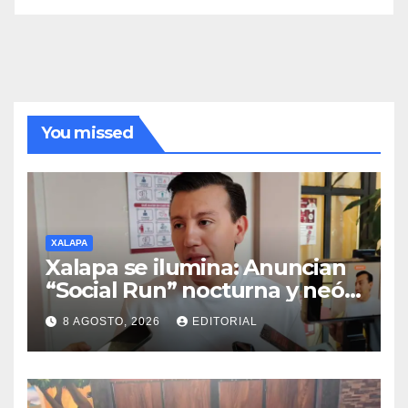
You missed
XALAPA
Xalapa se ilumina: Anuncian
“Social Run” nocturna y neón
con DJ’s este 22 de agosto
8 AGOSTO, 2026
EDITORIAL