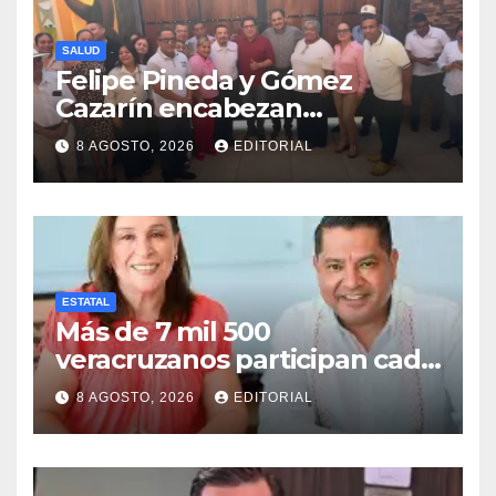
SALUD
Felipe Pineda y Gómez
Cazarín encabezan
conformación del Comité de
8 AGOSTO, 2026
EDITORIAL
Salud en Cosamaloapan
ESTATAL
Más de 7 mil 500
veracruzanos participan cada
año en programas de
8 AGOSTO, 2026
EDITORIAL
movilidad laboral: STPSP