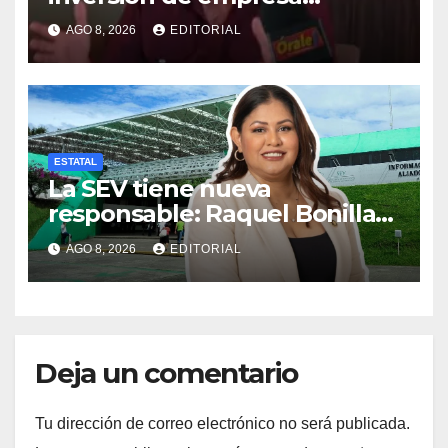
harinera: Eduardo Vega
AGO 8, 2026
EDITORIAL
ESTATAL
La SEV tiene nueva
responsable: Raquel Bonilla
llega con experiencia
AGO 8, 2026
EDITORIAL
legislativa y respaldo político
Deja un comentario
Tu dirección de correo electrónico no será publicada.