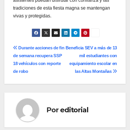
asistentes puedan disfrutar con confianza y las
tradiciones de esta fiesta magna se mantengan
vivas y protegidas.
Navegación
Durante acciones de fin
Beneficia SEV a más de 13
de semana recupera SSP
mil estudiantes con
de
18 vehículos con reporte
equipamiento escolar en
entradas
de robo
las Altas Montañas
Por
editorial