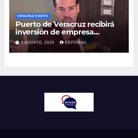
VERACRUZ PUERTO
Puerto de Veracruz recibirá
inversión de empresa
harinera: Eduardo Vega
8 AGOSTO, 2026
EDITORIAL