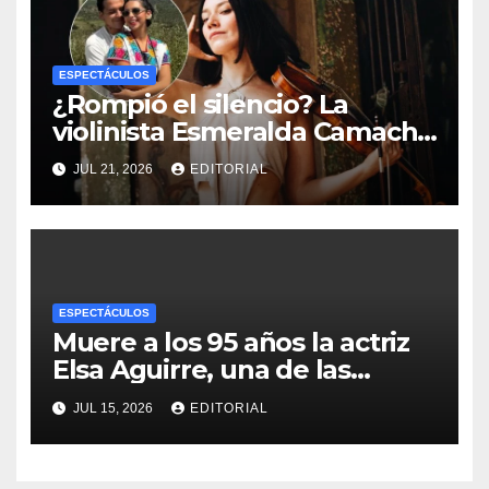
ESPECTÁCULOS
¿Rompió el silencio? La
violinista Esmeralda Camacho
habla de su carrera tras la
JUL 21, 2026
EDITORIAL
polémica con Nodal y Ángela
Aguilar
ESPECTÁCULOS
Muere a los 95 años la actriz
Elsa Aguirre, una de las
últimas figuras del Cine de
JUL 15, 2026
EDITORIAL
Oro mexicano