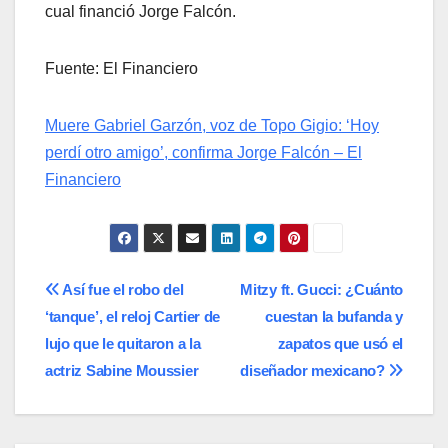
cual financió Jorge Falcón.
Fuente: El Financiero
Muere Gabriel Garzón, voz de Topo Gigio: ‘Hoy
perdí otro amigo’, confirma Jorge Falcón – El
Financiero
Navegación
Así fue el robo del
Mitzy ft. Gucci: ¿Cuánto
‘tanque’, el reloj Cartier de
cuestan la bufanda y
de
lujo que le quitaron a la
zapatos que usó el
entradas
actriz Sabine Moussier
diseñador mexicano?