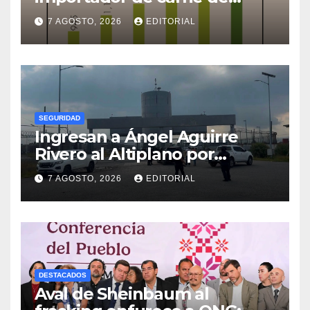
cerdo en el mundo
7 AGOSTO, 2026
EDITORIAL
SEGURIDAD
Ingresan a Ángel Aguirre
Rivero al Altiplano por
presunta destrucción de
7 AGOSTO, 2026
EDITORIAL
evidencias de caso
Ayotzinapa
DESTACADOS
Aval de Sheinbaum al