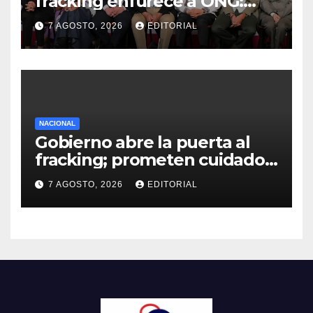
fracking enfurece a ONG:
“Buscaban cómo usarlo con
7 AGOSTO, 2026
EDITORIAL
menos culpa”
NACIONAL
Gobierno abre la puerta al
fracking; prometen cuidado
del agua y consultas
7 AGOSTO, 2026
EDITORIAL
ciudadanas