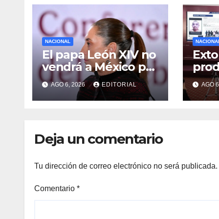
NACIONAL
NACIONA
El papa León XIV no
Exto
vendrá a México por
prod
el momento:
agua
AGO 6, 2026
EDITORIAL
AGO 6
Sheinbaum
dejó
red 
Man
Deja un comentario
Tu dirección de correo electrónico no será publicada.
Comentario
*