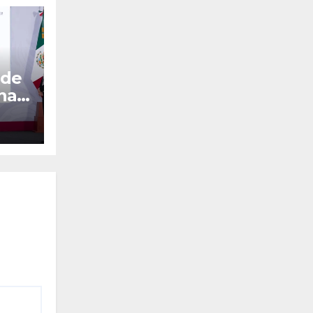
 de
ina
dia