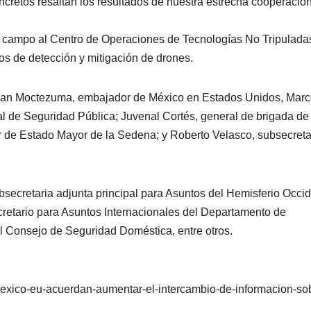
ncretos resaltan los resultados de nuestra estrecha cooperació
 el campo al Centro de Operaciones de Tecnologías No Tripulada
os de detección y mitigación de drones.
eban Moctezuma, embajador de México en Estados Unidos, Marc
al de Seguridad Pública; Juvenal Cortés, general de brigada de
r de Estado Mayor de la Sedena; y Roberto Velasco, subsecreta
ecretaria adjunta principal para Asuntos del Hemisferio Occid
retario para Asuntos Internacionales del Departamento de
del Consejo de Seguridad Doméstica, entre otros.
exico-eu-acuerdan-aumentar-el-intercambio-de-informacion-so