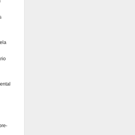
n
s
ela
rio
ental
bre-