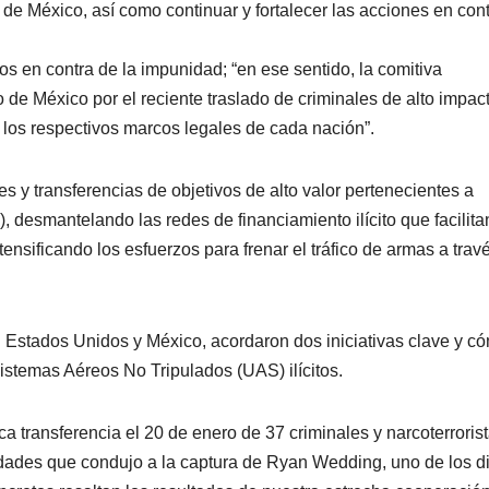
 de México, así como continuar y fortalecer las acciones en con
s en contra de la impunidad; “en ese sentido, la comitiva
de México por el reciente traslado de criminales de alto impac
 los respectivos marcos legales de cada nación”.
es y transferencias de objetivos de alto valor pertenecientes a
desmantelando las redes de financiamiento ilícito que facilita
tensificando los esfuerzos para frenar el tráfico de armas a trav
n Estados Unidos y México, acordaron dos iniciativas clave y c
stemas Aéreos No Tripulados (UAS) ilícitos.
a transferencia el 20 de enero de 37 criminales y narcoterrorist
idades que condujo a la captura de Ryan Wedding, uno de los d