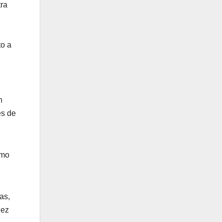
tra
to a
n
és de
ómo
as,
iez