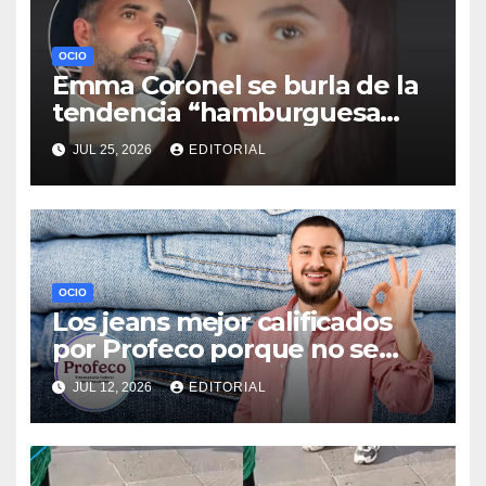
OCIO
Emma Coronel se burla de la
tendencia “hamburguesa
triple”; esto dijo la esposa de
JUL 25, 2026
EDITORIAL
“El Chapo”
OCIO
Los jeans mejor calificados
por Profeco porque no se
decoloran y aguantan
JUL 12, 2026
EDITORIAL
muchas lavadas