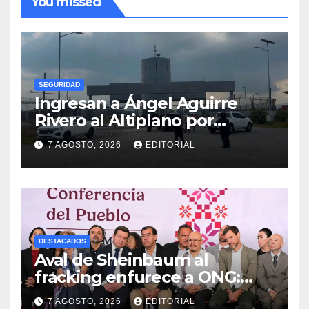
You missed
SEGURIDAD
Ingresan a Ángel Aguirre
Rivero al Altiplano por
presunta destrucción de
7 AGOSTO, 2026
EDITORIAL
evidencias de caso
Ayotzinapa
DESTACADOS
Aval de Sheinbaum al
fracking enfurece a ONG:
“Buscaban cómo usarlo con
7 AGOSTO, 2026
EDITORIAL