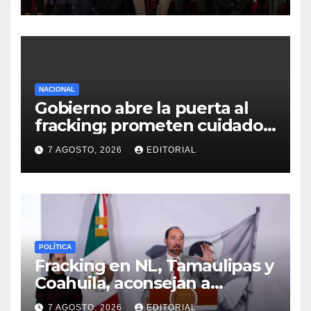
menos culpa”
NACIONAL
Gobierno abre la puerta al
fracking; prometen cuidado
del agua y consultas
7 AGOSTO, 2026
EDITORIAL
ciudadanas
POLÍTICA
Fracking en NL, Tamaulipas y
Coahuila, aconsejan a
Sheinbaum
7 AGOSTO, 2026
EDITORIAL