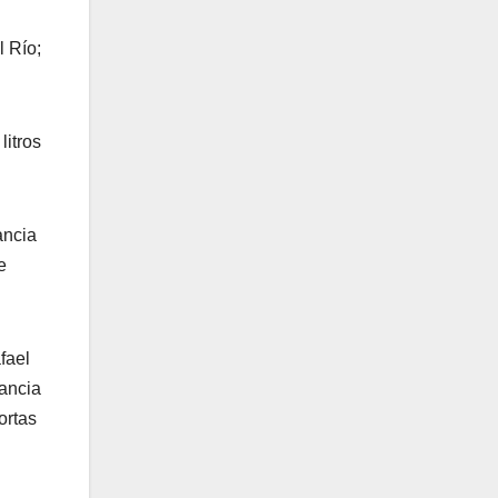
l Río;
litros
ancia
e
fael
tancia
ortas