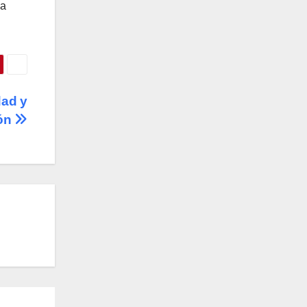
la
dad y
ión