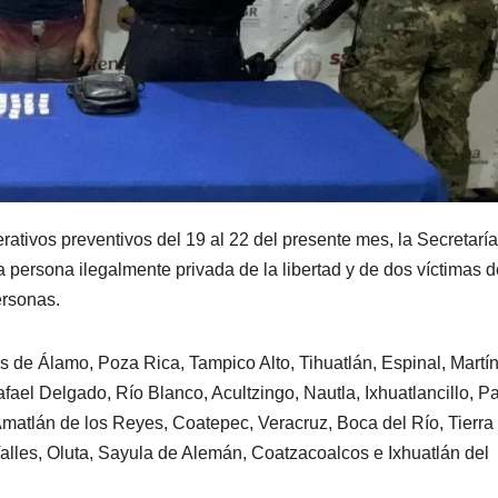
ativos preventivos del 19 al 22 del presente mes, la Secretarí
 persona ilegalmente privada de la libertad y de dos víctimas d
ersonas.
os de Álamo, Poza Rica, Tampico Alto, Tihuatlán, Espinal, Martí
fael Delgado, Río Blanco, Acultzingo, Nautla, Ixhuatlancillo, P
atlán de los Reyes, Coatepec, Veracruz, Boca del Río, Tierra
lles, Oluta, Sayula de Alemán, Coatzacoalcos e Ixhuatlán del