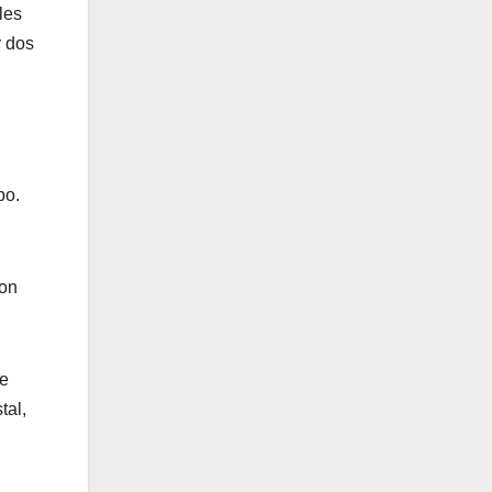
les
y dos
bo.
con
de
tal,