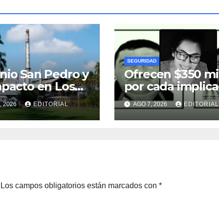
SEGURIDAD
nio San Pedro y
Ofrecen $350 mi
mpacto en Los
por cada implic
las
en crimen de
, 2026
EDITORIAL
AGO 7, 2026
EDITORIAL
Avisack Douglas
Los campos obligatorios están marcados con
*