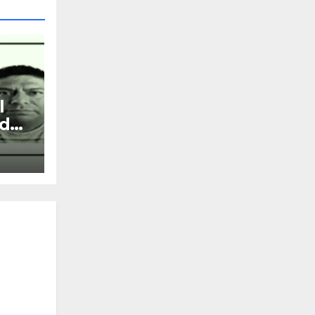
l
ado