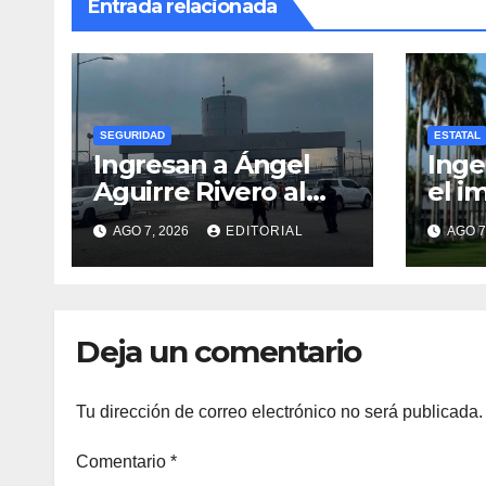
Entrada relacionada
SEGURIDAD
ESTATAL
Ingresan a Ángel
Inge
Aguirre Rivero al
el i
Altiplano por
Tuxt
AGO 7, 2026
EDITORIAL
AGO 7
presunta
destrucción de
evidencias de caso
Ayotzinapa
Deja un comentario
Tu dirección de correo electrónico no será publicada.
Comentario
*