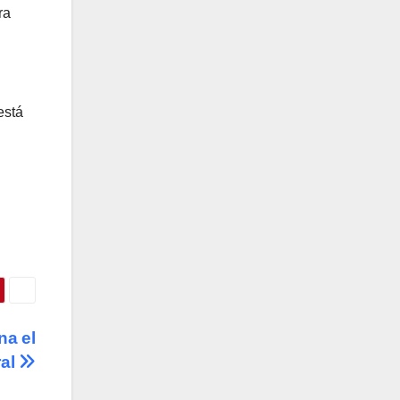
ra
está
na el
ral