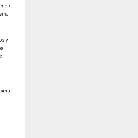
er en
erra
os y
os
do
uiera