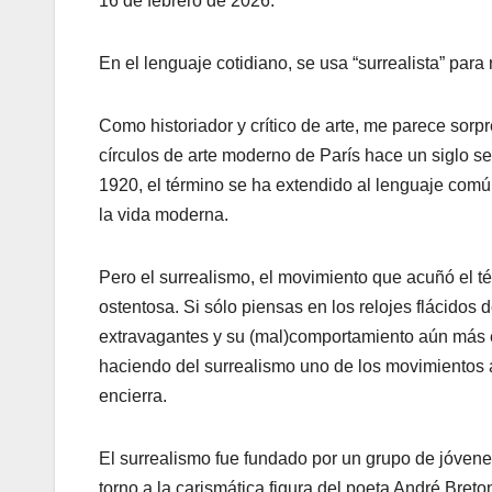
16 de febrero de 2026.
En el lenguaje cotidiano, se usa “surrealista” para r
Como historiador y crítico de arte, me parece sorp
círculos de arte moderno de París hace un siglo se
1920, el término se ha extendido al lenguaje común
la vida moderna.
Pero el surrealismo, el movimiento que acuñó el 
ostentosa. Si sólo piensas en los relojes flácidos
extravagantes y su (mal)comportamiento aún más e
haciendo del surrealismo uno de los movimientos a
encierra.
El surrealismo fue fundado por un grupo de jóvenes
torno a la carismática figura del poeta André Breto