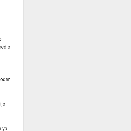
o
medio
poder
ijo
n ya