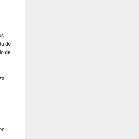
os
da de
do de
eza
 en