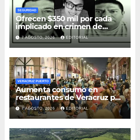
SEGURIDAD
Ofrecen $350 mil por cada
implicado en crimen de
Avisack Douglas
7 AGOSTO, 2026
EDITORIAL
VERACRUZ PUERTO
Aumenta consumo en
restaurantes de Veracruz por
turismo de verano; apagones
7 AGOSTO, 2026
EDITORIAL
amenazan cadena de frío