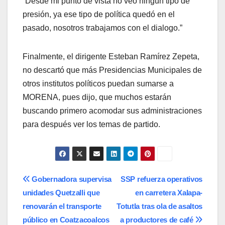
“Desde mi punto de vista no veo ningún tipo de
presión, ya ese tipo de política quedó en el
pasado, nosotros trabajamos con el dialogo.”
Finalmente, el dirigente Esteban Ramírez Zepeta,
no descartó que más Presidencias Municipales de
otros institutos políticos puedan sumarse a
MORENA, pues dijo, que muchos estarán
buscando primero acomodar sus administraciones
para después ver los temas de partido.
Navegación
Gobernadora supervisa
SSP refuerza operativos
unidades Quetzalli que
en carretera Xalapa-
de
renovarán el transporte
Totutla tras ola de asaltos
entradas
público en Coatzacoalcos
a productores de café