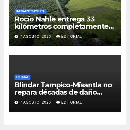
INFRAESTRUCTURA
Rocío Nahle entrega 33
kilómetros completamente
rehabilitados de la carretera
7 AGOSTO, 2026
EDITORIAL
Álamo–Tihuatlán
ESTATAL
Blindar Tampico-Misantla no
repara décadas de daño
petrolero en Veracruz:
7 AGOSTO, 2026
EDITORIAL
comunidades