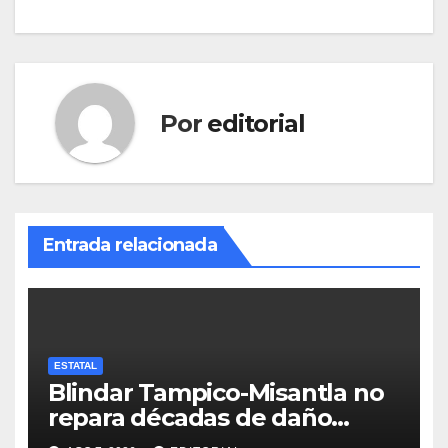
Por
editorial
Entrada relacionada
ESTATAL
Blindar Tampico-Misantla no
repara décadas de daño
petrolero en Veracruz: