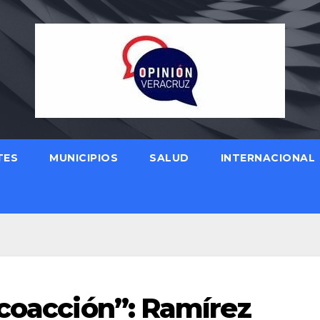
TES
MUNICIPIOS
SALUD
INTERNACIONAL
 coacción”: Ramírez