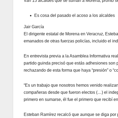
Van 15 alcaldes que se suman a Morena, pronto s
Es cosa del pasado el acoso a los alcaldes
Jair García
El dirigente estatal de Morena en Veracruz, Esteb
emanados de otras fuerzas policías, incluido el i
En entrevista previa a la Asamblea Informativa real
partido guinda precisó que estás adhesiones son pr
rechazando de esta forma que haya “presión” o “c
“Es un trabajo que nosotros hemos venido realiz
compañeras desde que fueron electos (…) el indepe
primero en sumarse, él fue el primero que recibí en 
Esteban Ramírez recalcó que aunque se diga por pa