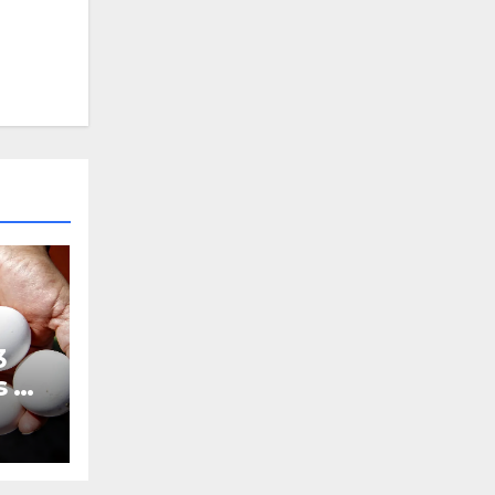
3
s de
me