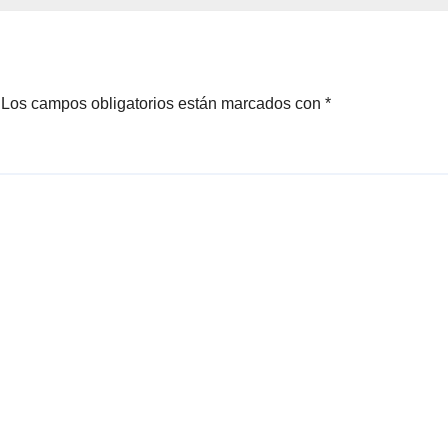
unidades
de precios en
Veracruz; llaman
consumir local
Los campos obligatorios están marcados con
*