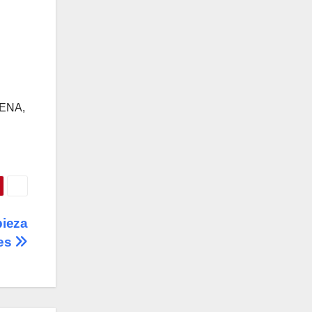
RENA,
pieza
les