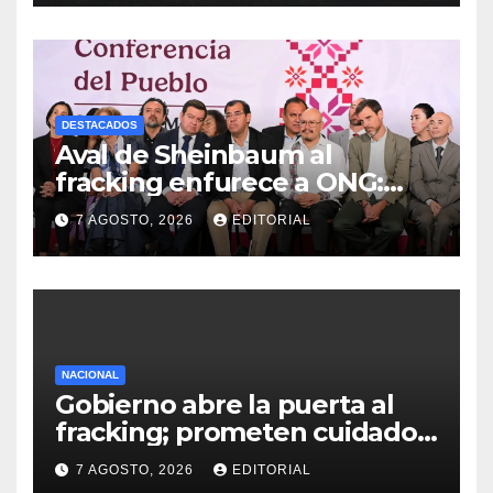
Ayotzinapa
DESTACADOS
Aval de Sheinbaum al
fracking enfurece a ONG:
“Buscaban cómo usarlo con
7 AGOSTO, 2026
EDITORIAL
menos culpa”
NACIONAL
Gobierno abre la puerta al
fracking; prometen cuidado
del agua y consultas
7 AGOSTO, 2026
EDITORIAL
ciudadanas