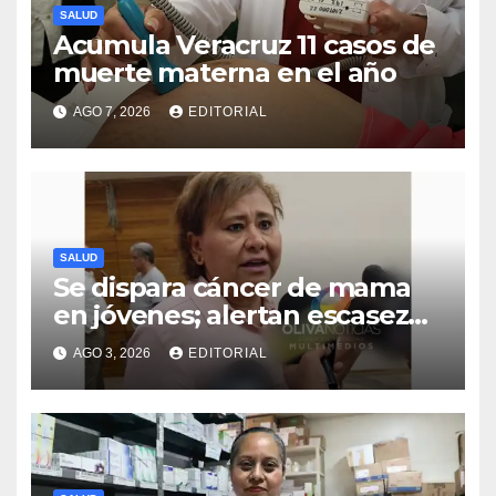
SALUD
Acumula Veracruz 11 casos de
muerte materna en el año
AGO 7, 2026
EDITORIAL
SALUD
Se dispara cáncer de mama
en jóvenes; alertan escasez
intermitente de fármacos
AGO 3, 2026
EDITORIAL