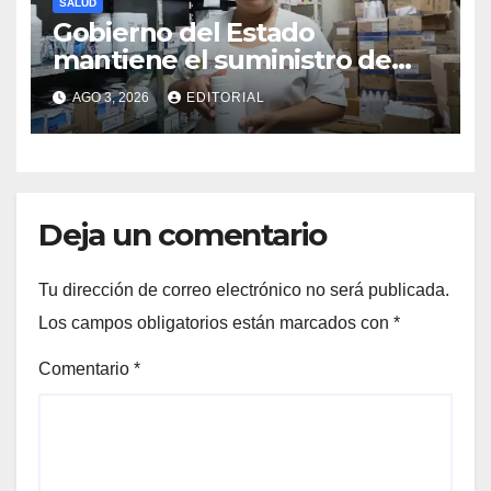
SALUD
Gobierno del Estado
mantiene el suministro de
medicamentos en unidades
AGO 3, 2026
EDITORIAL
médicas
Deja un comentario
Tu dirección de correo electrónico no será publicada.
Los campos obligatorios están marcados con
*
Comentario
*