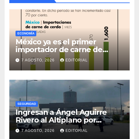
ECONOMÍA
México ya es el primer
importador de carne de
cerdo en el mundo
7 AGOSTO, 2026
EDITORIAL
SEGURIDAD
Ingresan a Ángel Aguirre
Rivero al Altiplano por
presunta destrucción de
7 AGOSTO, 2026
EDITORIAL
evidencias de caso