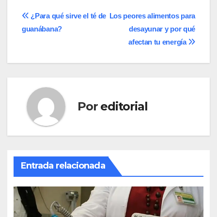
Navegación
¿Para qué sirve el té de
Los peores alimentos para
guanábana?
desayunar y por qué
de
afectan tu energía
entradas
Por
editorial
Entrada relacionada