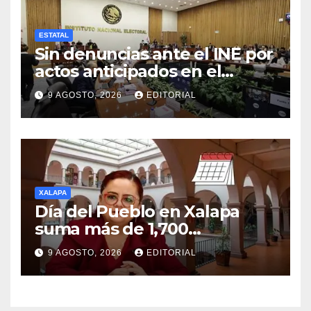
ESTATAL
Sin denuncias ante el INE por
actos anticipados en el
estado de Veracruz.
9 AGOSTO, 2026
EDITORIAL
XALAPA
Día del Pueblo en Xalapa
suma más de 1,700
solicitudes ciudadanas en lo
9 AGOSTO, 2026
EDITORIAL
que va del año.