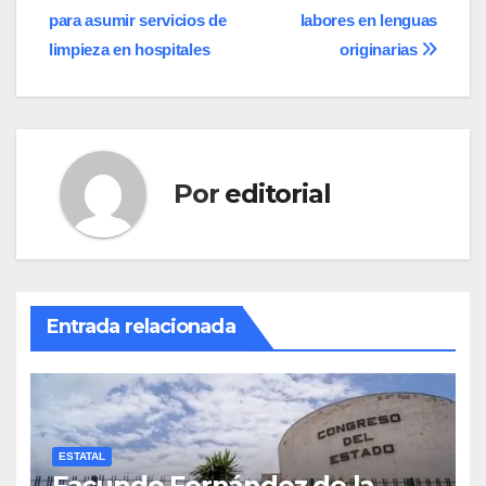
de
para asumir servicios de
labores en lenguas
entradas
limpieza en hospitales
originarias
Por
editorial
Entrada relacionada
ESTATAL
Facundo Fernández de la