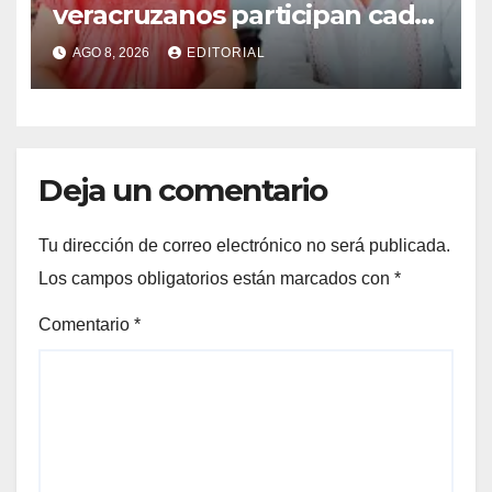
veracruzanos participan cada
año en programas de
AGO 8, 2026
EDITORIAL
movilidad laboral: STPSP
Deja un comentario
Tu dirección de correo electrónico no será publicada.
Los campos obligatorios están marcados con
*
Comentario
*