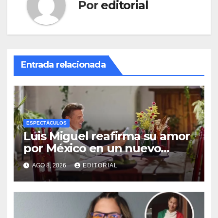
Por
editorial
Entrada relacionada
ESPECTÁCULOS
Luis Miguel reafirma su amor
por México en un nuevo
video: ‘Mi lugar en el mundo’
AGO 8, 2026
EDITORIAL