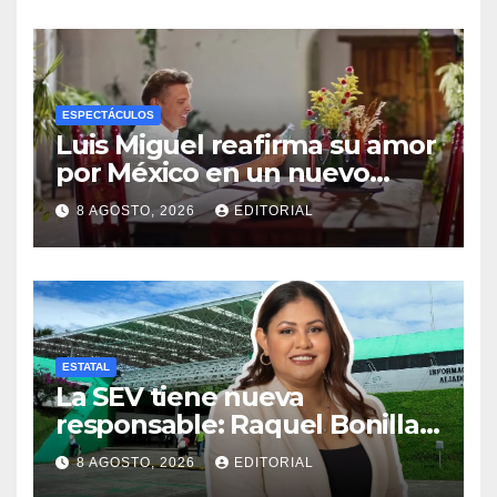
ESPECTÁCULOS
Luis Miguel reafirma su amor
por México en un nuevo
video: ‘Mi lugar en el mundo’
8 AGOSTO, 2026
EDITORIAL
ESTATAL
La SEV tiene nueva
responsable: Raquel Bonilla
llega con experiencia
8 AGOSTO, 2026
EDITORIAL
legislativa y respaldo político