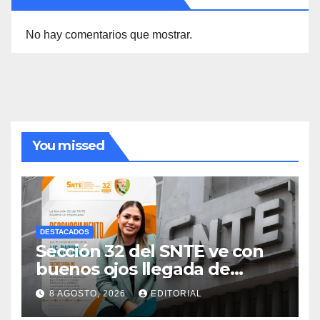
No hay comentarios que mostrar.
You missed
DESTACADOS
Sección 32 del SNTE ve con
buenos ojos llegada de
Raquel Bonilla a Educación
8 AGOSTO, 2026
EDITORIAL