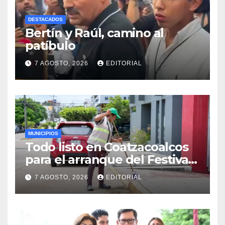
DESTACADOS
Bertín y Raúl, camino al
patíbulo
7 AGOSTO, 2026
EDITORIAL
MUNICIPIOS
Todo listo en Coatzacoalcos
para el arranque del Festival
del Mar 2026
7 AGOSTO, 2026
EDITORIAL