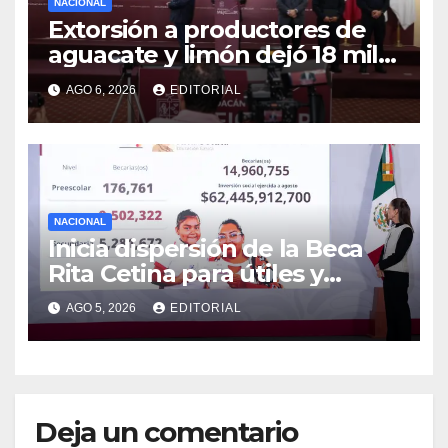
NACIONAL
Extorsión a productores de
aguacate y limón dejó 18 mil
mdp a red del caso Carlos
AGO 6, 2026
EDITORIAL
Manzo
NACIONAL
Inicia dispersión de la Beca
Rita Cetina para útiles y
uniformes escolares en
AGO 5, 2026
EDITORIAL
primaria: presidenta Claudia
Sheinbaum
Deja un comentario