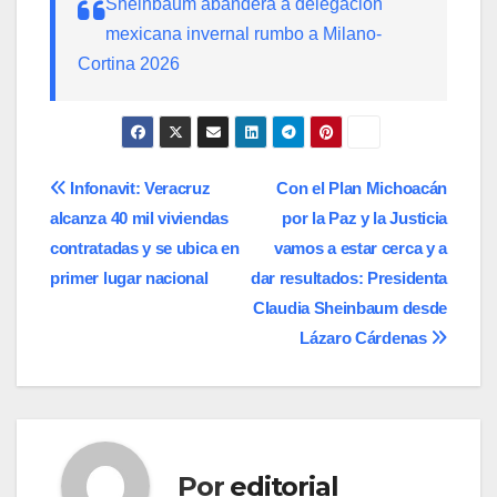
Sheinbaum abandera a delegación
mexicana invernal rumbo a Milano-
Cortina 2026
Navegación
Infonavit: Veracruz
Con el Plan Michoacán
alcanza 40 mil viviendas
por la Paz y la Justicia
de
contratadas y se ubica en
vamos a estar cerca y a
entradas
primer lugar nacional
dar resultados: Presidenta
Claudia Sheinbaum desde
Lázaro Cárdenas
Por
editorial