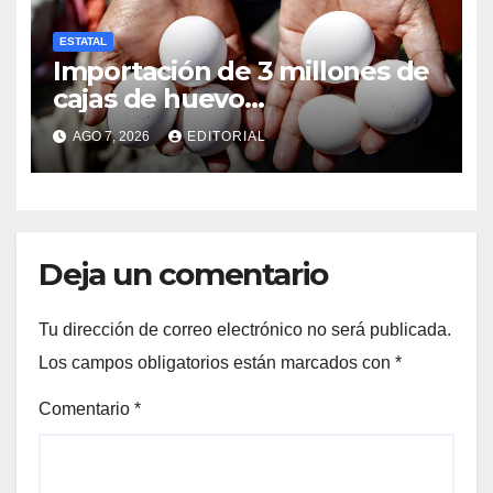
ESTATAL
Importación de 3 millones de
cajas de huevo
estadounidense provoca
AGO 7, 2026
EDITORIAL
desplome de precios en
Veracruz; llaman a consumir
local
Deja un comentario
Tu dirección de correo electrónico no será publicada.
Los campos obligatorios están marcados con
*
Comentario
*