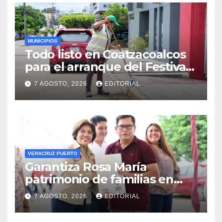
MUNICIPIOS
Todo listo en Coatzacoalcos
para el arranque del Festival
del Mar 2026
7 AGOSTO, 2026
EDITORIAL
VERACRUZ PUERTO
Garantiza Rosa María
patrimonio de familias en
colonias de Veracruz con
7 AGOSTO, 2026
EDITORIAL
entrega de escrituras