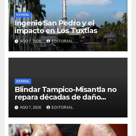
ESTATAL
Ingenio San Pedro y el
impacto en Los Tuxtlas
AGO 7, 2026
EDITORIAL
ESTATAL
Blindar Tampico-Misantla no
repara décadas de daño
petrolero en Veracruz:
AGO 7, 2026
EDITORIAL
comunidades