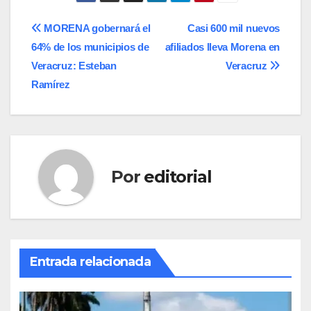
Navegación
MORENA gobernará el
Casi 600 mil nuevos
64% de los municipios de
afiliados lleva Morena en
de
Veracruz: Esteban
Veracruz
entradas
Ramírez
Por
editorial
Entrada relacionada