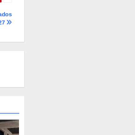
dados
 27