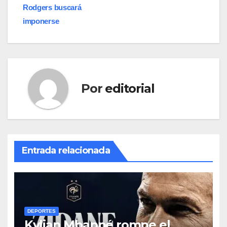
Rodgers buscará
imponerse
Por
editorial
Entrada relacionada
DEPORTES
Kylian Mbappé rompe el