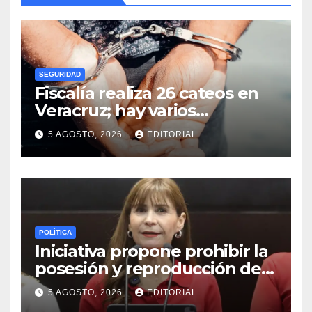
SEGURIDAD
Fiscalía realiza 26 cateos en
Veracruz; hay varios
detenidos
5 AGOSTO, 2026
EDITORIAL
POLÍTICA
Iniciativa propone prohibir la
posesión y reproducción de
fauna silvestre como
5 AGOSTO, 2026
EDITORIAL
mascotas para su