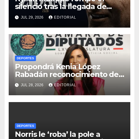
silencio tras la llegada de
Zinedine Zidane a la
JUL 29, 2026
EDITORIAL
selección de Francia
DEPORTES
Propondrá Kenia López
Rabadán reconocimiento del
Congreso mexicano al ciclista
JUL 28, 2026
EDITORIAL
Isaac del Toro
DEPORTES
Norris le ‘roba’ la pole a