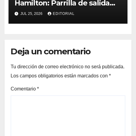
Hamilton: Parrilla de salida
del Gran Premio de Hungría
JUL 25, 2026
EDITORIAL
2026
Deja un comentario
Tu dirección de correo electrónico no será publicada.
Los campos obligatorios están marcados con
*
Comentario
*