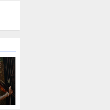
alda
L
de