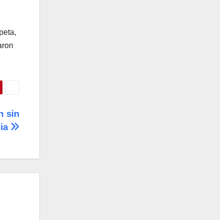
peta,
aron
n sin
cia