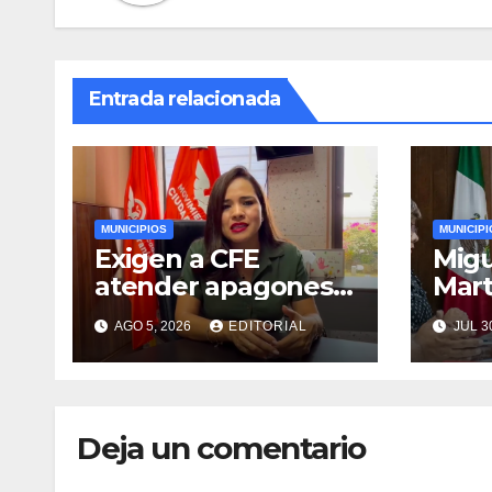
Entrada relacionada
MUNICIPIOS
MUNICIPI
Exigen a CFE
Migu
atender apagones
Mart
que impactan a 72
alca
AGO 5, 2026
EDITORIAL
JUL 3
municipios
Vera
veracruzanos
Deja un comentario