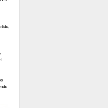
rtido,
e
l
os
iendo