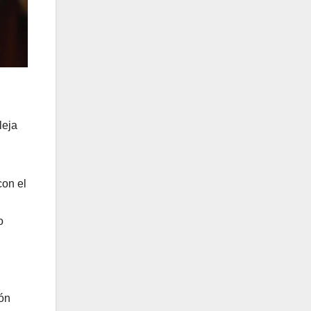
leja
con el
o
ión