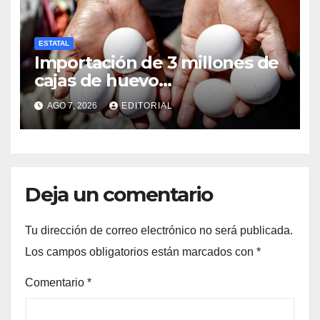
ESTATAL
Importación de 3 millones de
cajas de huevo
estadounidense provoca
AGO 7, 2026
EDITORIAL
desplome de precios en
Veracruz; llaman a consumir
local
Deja un comentario
Tu dirección de correo electrónico no será publicada.
Los campos obligatorios están marcados con
*
Comentario
*