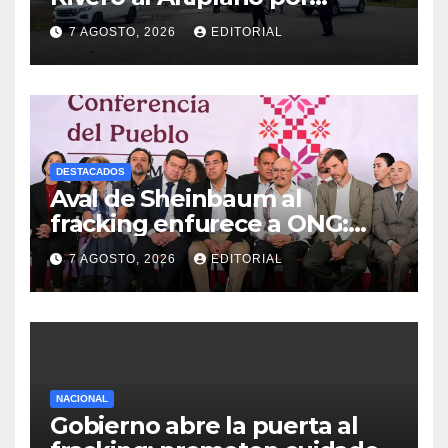
presunta destrucción de
7 AGOSTO, 2026
EDITORIAL
evidencias de caso
Ayotzinapa
DESTACADOS
Aval de Sheinbaum al
fracking enfurece a ONG:
“Buscaban cómo usarlo con
7 AGOSTO, 2026
EDITORIAL
menos culpa”
NACIONAL
Gobierno abre la puerta al