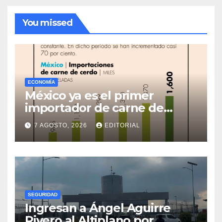
You missed
ECONOMÍA
México ya es el primer
importador de carne de
cerdo en el mundo
7 AGOSTO, 2026
EDITORIAL
SEGURIDAD
Ingresan a Ángel Aguirre
Rivero al Altiplano por