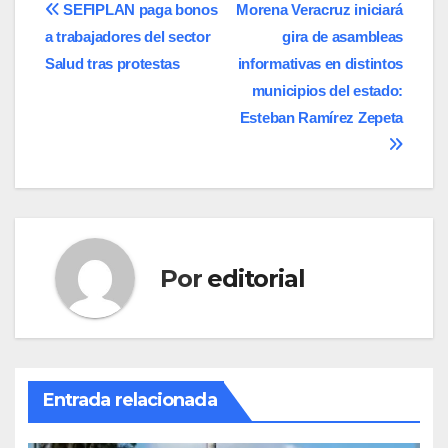
Navegación
SEFIPLAN paga bonos
Morena Veracruz iniciará
a trabajadores del sector
gira de asambleas
de
Salud tras protestas
informativas en distintos
entradas
municipios del estado:
Esteban Ramírez Zepeta
Por
editorial
Entrada relacionada