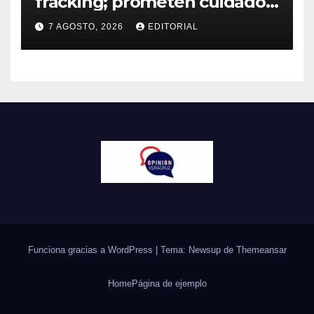
fracking; prometen cuidado
del agua y consultas
7 AGOSTO, 2026
EDITORIAL
ciudadanas
Funciona gracias a WordPress
|
Tema: Newsup de
Themeansar
Home
Página de ejemplo