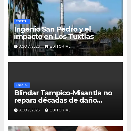
ESTATAL
Ingenio San Pedro y el
impacto en Los Tuxtlas
AGO 7, 2026
EDITORIAL
ESTATAL
Blindar Tampico-Misantla no
repara décadas de daño
petrolero en Veracruz:
AGO 7, 2026
EDITORIAL
comunidades