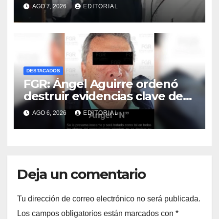
AGO 7, 2026
EDITORIAL
DESTACADOS
FGR: Ángel Aguirre ordenó
destruir evidencias clave de
caso Ayotzinapa; operación
AGO 6, 2026
EDITORIAL
dolosa desde el ejecutivo
estatal
Deja un comentario
Tu dirección de correo electrónico no será publicada.
Los campos obligatorios están marcados con
*