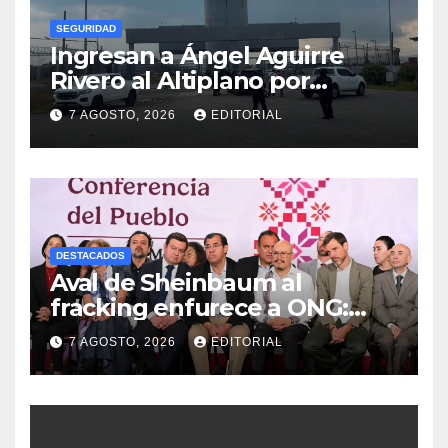
SEGURIDAD
Ingresan a Ángel Aguirre
Rivero al Altiplano por
presunta destrucción de
7 AGOSTO, 2026
EDITORIAL
evidencias de caso
Ayotzinapa
DESTACADOS
Aval de Sheinbaum al
fracking enfurece a ONG:
“Buscaban cómo usarlo con
7 AGOSTO, 2026
EDITORIAL
menos culpa”