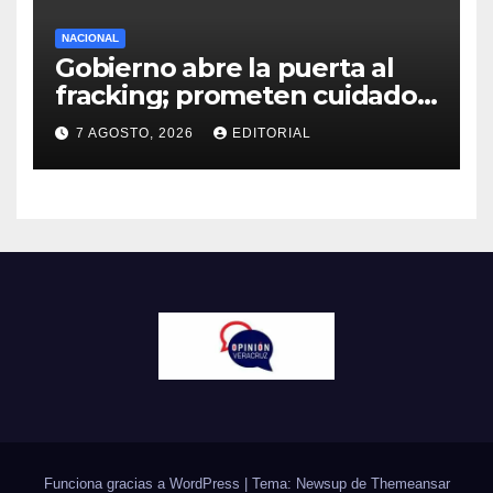
NACIONAL
Gobierno abre la puerta al
fracking; prometen cuidado
del agua y consultas
7 AGOSTO, 2026
EDITORIAL
ciudadanas
Funciona gracias a WordPress
|
Tema: Newsup de
Themeansar