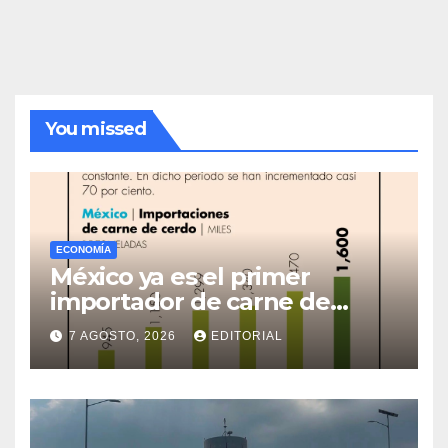
You missed
ECONOMÍA
México ya es el primer
importador de carne de
cerdo en el mundo
7 AGOSTO, 2026
EDITORIAL