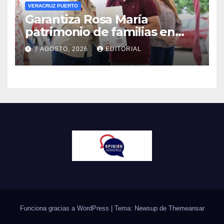
VERACRUZ PUERTO
Garantiza Rosa María
patrimonio de familias en
colonias de Veracruz con
7 AGOSTO, 2026
EDITORIAL
entrega de escrituras
Funciona gracias a WordPress
|
Tema: Newsup de
Themeansar