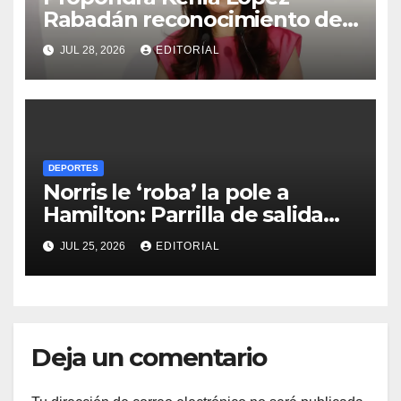
Rabadán reconocimiento del
Congreso mexicano al ciclista
JUL 28, 2026
EDITORIAL
Isaac del Toro
DEPORTES
Norris le ‘roba’ la pole a
Hamilton: Parrilla de salida
del Gran Premio de Hungría
JUL 25, 2026
EDITORIAL
2026
Deja un comentario