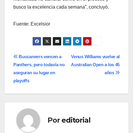
busco la excelencia cada semana”, concluyó.
Fuente: Excelsior
Navegación
Buccaneers vencen a
Venus Williams vuelve al
Panthers, pero todavía no
Australian Open a los 45
de
aseguran su lugar en
años
entradas
playoffs
Por
editorial