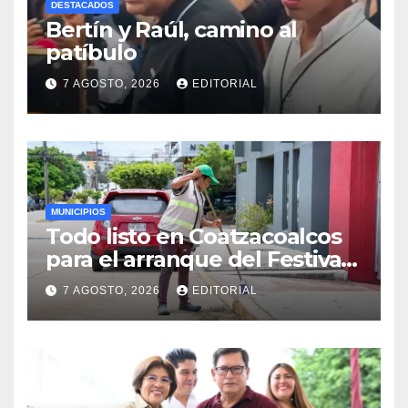
DESTACADOS
Bertín y Raúl, camino al
patíbulo
7 AGOSTO, 2026
EDITORIAL
MUNICIPIOS
Todo listo en Coatzacoalcos
para el arranque del Festival
del Mar 2026
7 AGOSTO, 2026
EDITORIAL