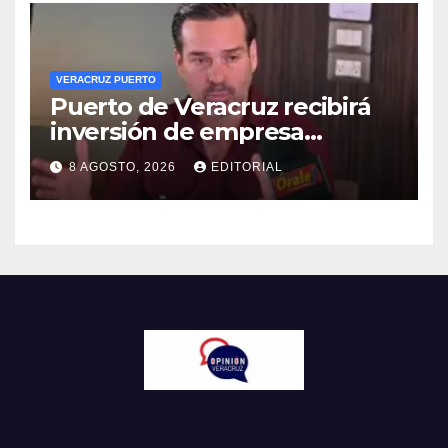
VERACRUZ PUERTO
Puerto de Veracruz recibirá
inversión de empresa
harinera: Eduardo Vega
8 AGOSTO, 2026
EDITORIAL