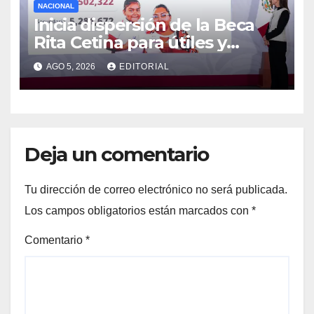
NACIONAL
Inicia dispersión de la Beca
Rita Cetina para útiles y
uniformes escolares en
AGO 5, 2026
EDITORIAL
primaria: presidenta Claudia
Sheinbaum
Deja un comentario
Tu dirección de correo electrónico no será publicada.
Los campos obligatorios están marcados con
*
Comentario
*