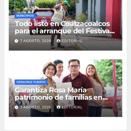
MUNICIPIOS
Todo listo en Coatzacoalcos
para el arranque del Festival
del Mar 2026
7 AGOSTO, 2026
EDITORIAL
VERACRUZ PUERTO
Garantiza Rosa María
patrimonio de familias en
colonias de Veracruz con
7 AGOSTO, 2026
EDITORIAL
entrega de escrituras