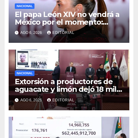
NACIONAL
El papa León XIV no vendrá a
México por el momento:
Sheinbaum
AGO 6, 2026
EDITORIAL
NACIONAL
Extorsión a productores de
aguacate y limón dejó 18 mil
mdp a red del caso Carlos
AGO 6, 2026
EDITORIAL
Manzo