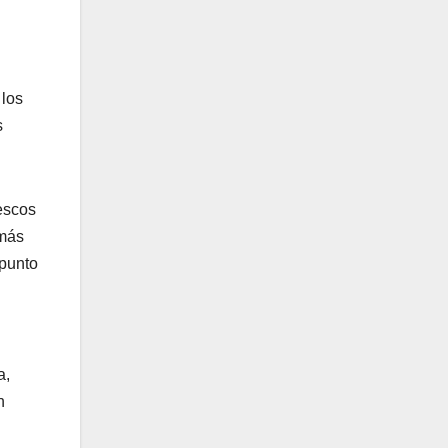
 los
s
escos
 más
 punto
a,
n