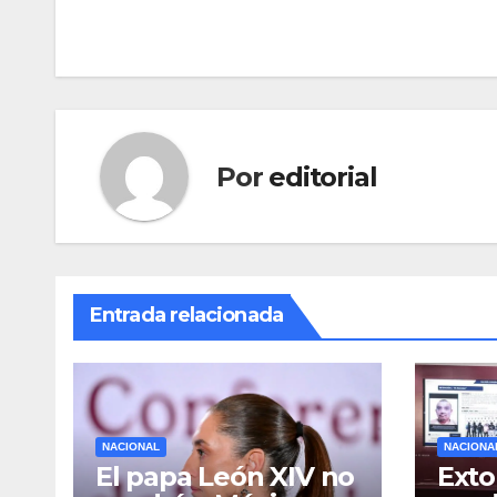
entradas
Por
editorial
Entrada relacionada
NACIONAL
NACIONA
El papa León XIV no
Exto