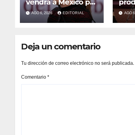
vendrá a México por
prod
el momento:
agua
AGO 6, 2026
EDITORIAL
AGO 6
Sheinbaum
dejó
red 
Man
Deja un comentario
Tu dirección de correo electrónico no será publicada.
Comentario
*