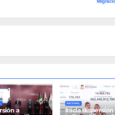
Migrac
L
NACIONAL
rsión a
Inicia dispersión