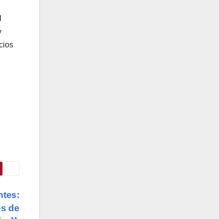
l
y
cios
ntes:
es de