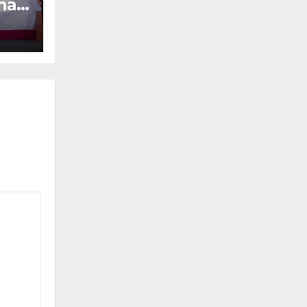
ina
dia