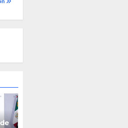
ión
 de