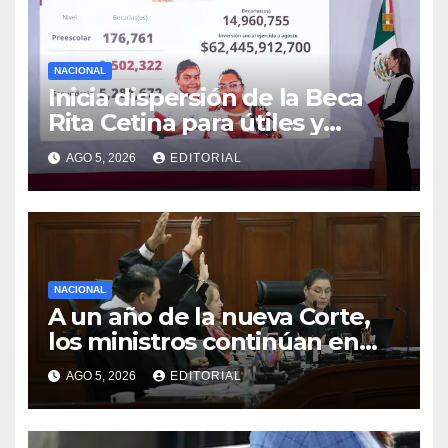
NACIONAL
Inicia dispersión de la Beca
Rita Cetina para útiles y
uniformes escolares en
AGO 5, 2026
EDITORIAL
primaria: presidenta Claudia
Sheinbaum
NACIONAL
A un año de la nueva Corte,
los ministros continúan en
modo de prueba
AGO 5, 2026
EDITORIAL