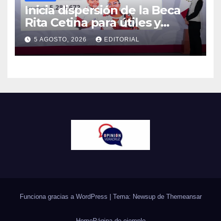
Inicia dispersión de la Beca
Rita Cetina para útiles y
uniformes escolares en
5 AGOSTO, 2026
EDITORIAL
primaria: presidenta Claudia
Sheinbaum
Funciona gracias a WordPress
|
Tema: Newsup de
Themeansar
Home
Página de ejemplo