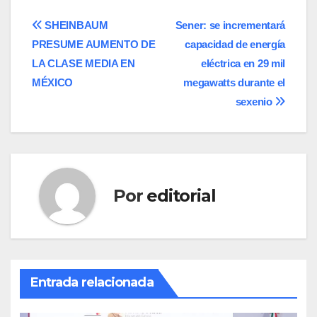
Navegación
SHEINBAUM
Sener: se incrementará
PRESUME AUMENTO DE
capacidad de energía
de
LA CLASE MEDIA EN
eléctrica en 29 mil
entradas
MÉXICO
megawatts durante el
sexenio
Por
editorial
Entrada relacionada