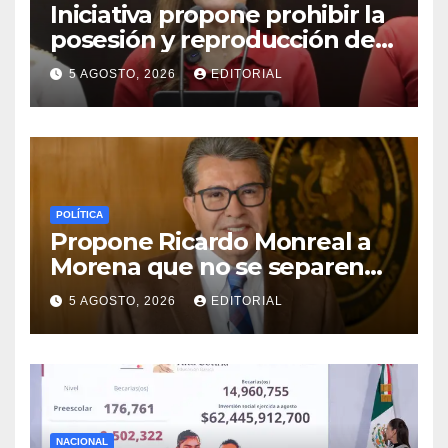
Iniciativa propone prohibir la
posesión y reproducción de
fauna silvestre como
5 AGOSTO, 2026
EDITORIAL
mascotas para su
comercialización
POLÍTICA
Propone Ricardo Monreal a
Morena que no se separen
del cargo las y los
5 AGOSTO, 2026
EDITORIAL
legisladores que quieren
reelegirse
NACIONAL