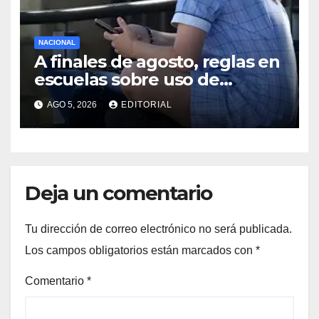
NACIONAL
A finales de agosto, reglas en
escuelas sobre uso de
celulares y redes sociales:
AGO 5, 2026
EDITORIAL
Sheinbaum
Deja un comentario
Tu dirección de correo electrónico no será publicada.
Los campos obligatorios están marcados con
*
Comentario
*